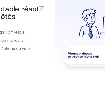
table réactif
côtés
votre comptable
aisie manuelle
téléphone ou visio