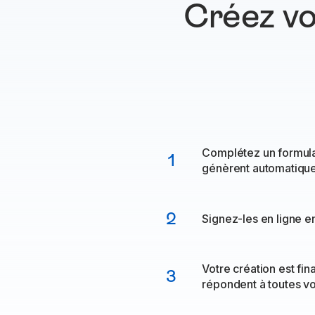
Créez vo
Complétez un formula
1
génèrent automatiqu
2
Signez-les en ligne en
Votre création est fin
3
répondent à toutes v