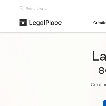
Search Button
Search
for:
Créatio
La
s
Créatio