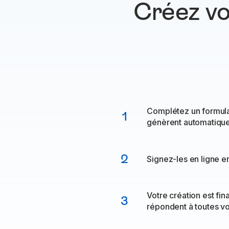
Créez vo
Complétez un formula
1
génèrent automatiqu
2
Signez-les en ligne en
Votre création est fin
3
répondent à toutes v