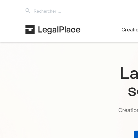
Search Button
Search
for:
Créatio
La
s
Créatio