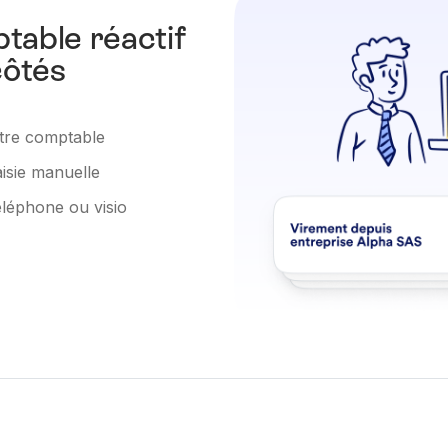
table réactif
côtés
votre comptable
aisie manuelle
téléphone ou visio