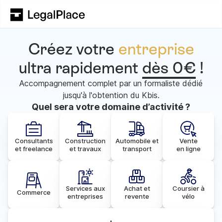
Créez votre
entreprise
ultra rapidement
dès 0€
!
Accompagnement complet par un formaliste dédié
jusqu'à l'obtention du Kbis.
Quel sera votre domaine d’activité ?
Consultants
Construction
Automobile et
Vente
et freelance
et travaux
transport
en ligne
Services aux
Achat et
Coursier à
Commerce
entreprises
revente
vélo