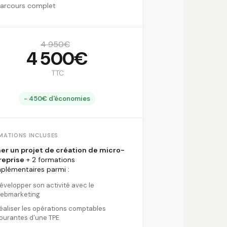
parcours complet
4 950€
4 500€
TTC
− 450€ d'économies
MATIONS INCLUSES
er un projet de création de micro-
reprise
+ 2 formations
plémentaires parmi :
évelopper son activité avec le
ebmarketing
éaliser les opérations comptables
ourantes d'une TPE