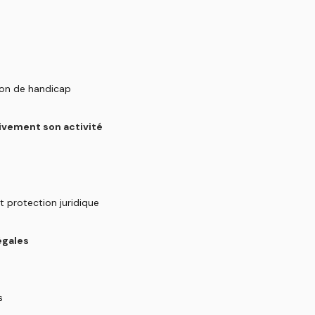
tion de handicap
ivement son activité
et protection juridique
légales
s