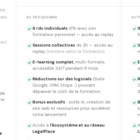
ise
ness
AU PROGRAMME
AU 
6 rdv individuels
d'1h avec son
9
formateur personnel — accès au replay
f
pact
Sessions collectives
de 2h — accès au
S
replay
(nombre selon la formation)
r
E-learning complet
, multi-formats,
E
accessible 24/7 pendant 8 mois
a
Réductions sur des logiciels
(Suite
R
Google, CRM, Stripe…) pouvant
G
dépasser le coût de la formation
d
 de
rer
Bonus exclusifs
: outils IA, création de
B
site web et ressources pour accélérer
s
votre lancement
v
Accès à
l'écosystème et au réseau
LegalPlace
L
e