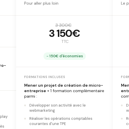
Pour aller plus loin
Le 
3 300€
3 150€
TTC
− 150€ d'économies
ro-
FORMATIONS INCLUSES
FOR
Mener un projet de création de micro-
Men
entreprise
+ 1 formation complémentaire
ent
parmi :
com
Développer son activité avec le
D
webmarketing
w
play
Réaliser les opérations comptables
R
courantes d'une TPE
c
ès