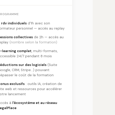
PROGRAMME
 rdv individuels
d'1h avec son
ormateur personnel — accès au replay
essions collectives
de 2h — accès au
eplay
(nombre selon la formation)
-learning complet
, multi-formats,
ccessible 24/7 pendant 8 mois
éductions sur des logiciels
(Suite
oogle, CRM, Stripe…) pouvant
épasser le coût de la formation
onus exclusifs
: outils IA, création de
ite web et ressources pour accélérer
otre lancement
Accès à
l'écosystème et au réseau
egalPlace