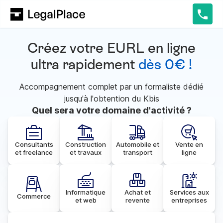
Créez votre EURL en ligne
ultra rapidement
dès 0€ !
Accompagnement complet par un formaliste dédié
jusqu'à l'obtention du Kbis
Quel sera votre domaine d'activité ?
Consultants
Construction
Automobile et
Vente en
et freelance
et travaux
transport
ligne
Informatique
Achat et
Services aux
Commerce
et web
revente
entreprises