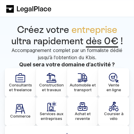
Créez votre
entreprise
ultra rapidement
dès 0€
!
Accompagnement complet par un formaliste dédié
jusqu'à l'obtention du Kbis.
Quel sera votre domaine d’activité ?
Consultants
Construction
Automobile et
Vente
et freelance
et travaux
transport
en ligne
Services aux
Achat et
Coursier à
Commerce
entreprises
revente
vélo