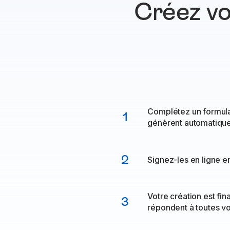
Créez vo
Complétez un formula
1
génèrent automatiqu
2
Signez-les en ligne en
Votre création est fin
3
répondent à toutes v