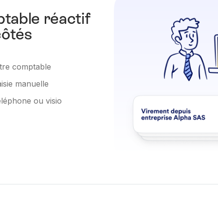
table réactif
côtés
votre comptable
aisie manuelle
téléphone ou visio