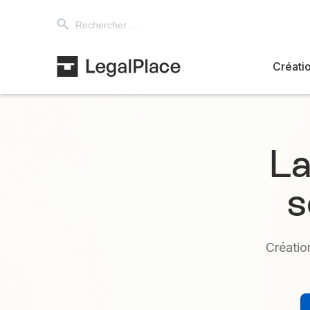
Search Button
Search
for:
Créatio
La
s
Créatio