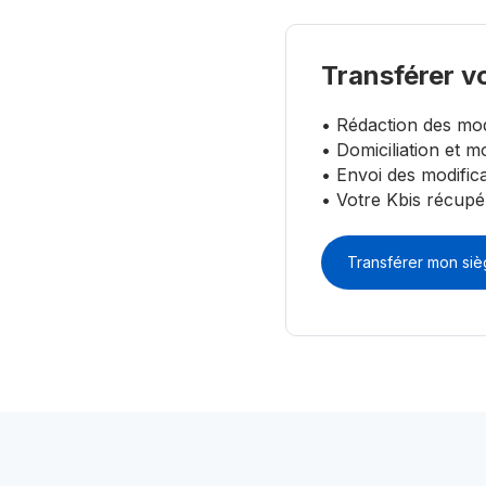
Transférer vo
• Rédaction des modi
• Domiciliation et m
• Envoi des modifica
• Votre Kbis récup
Transférer mon siè