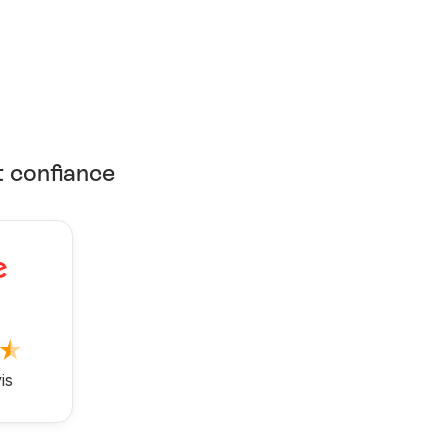
t confiance
is