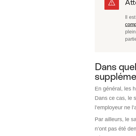
Il es
comp
plei
partie
Dans quel
supplémen
En général, les 
Dans ce cas, le s
l’employeur ne l
Par ailleurs, le s
n’ont pas été dem