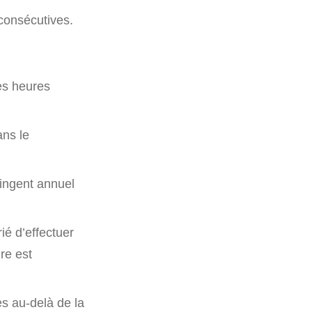
consécutives.
es heures
ans le
tingent annuel
ié d’effectuer
re est
es au-delà de la