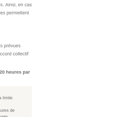
. Ainsi, en cas
res permettent
es prévues
cord collectif
20 heures par
 limite
sures de
eures