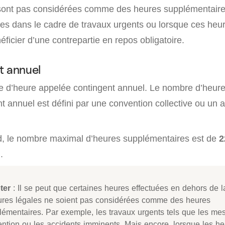
sont pas considérées comme des heures supplémentaires
lées dans le cadre de travaux urgents ou lorsque ces heu
éficier d’une contrepartie en repos obligatoire.
t annuel
mite d’heure appelée contingent annuel. Le nombre d’heur
t annuel est défini par une convention collective ou un ac
d, le nombre maximal d’heures supplémentaires est de
2
n
.
ter
: Il se peut que certaines heures effectuées en dehors de la
ures légales ne soient pas considérées comme des heures
lémentaires. Par exemple, les travaux urgents tels que les me
ention ou les accidents imminents. Mais encore, lorsque les h