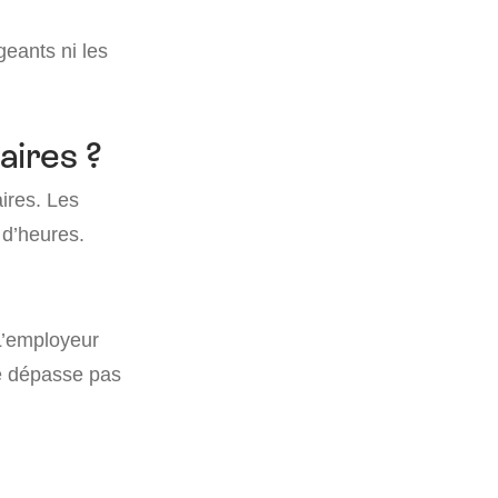
geants ni les
aires ?
ires. Les
 d’heures.
L’employeur
ne dépasse pas