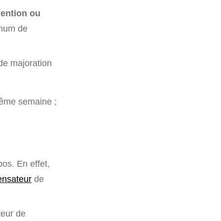
ention ou
imum de
 de majoration
même semaine ;
os. En effet,
ensateur
de
teur de