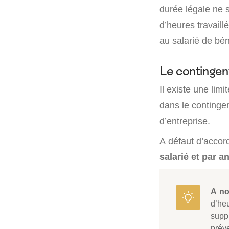
durée légale ne 
d’heures travail
au salarié de bén
Le contingen
Il existe une li
dans le contingen
d’entreprise.
A défaut d’accor
salarié et par a
A no
d’he
supp
prév