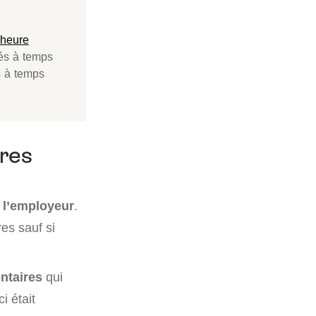
heure
iés à temps
s à temps
ures
 l’employeur
.
res sauf si
ntaires
qui
i était