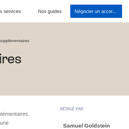
s services
Nos guides
Négocier un accord forfait jours
supplémentaires
ires
RÉDIGÉ PAR
plémentaires.
’une
Samuel Goldstein