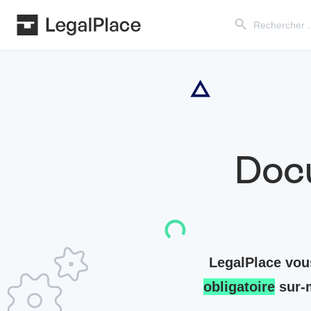
Search Button
Search
for:
Docu
LegalPlace vous
obligatoire
sur-m