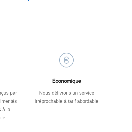
Économique
nçus par
Nous délivrons un service
rimentés
irréprochable à tarif abordable
 à la
nte