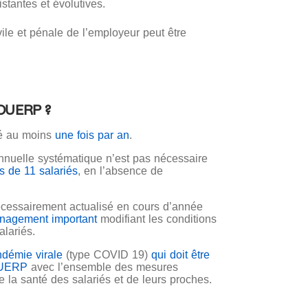
stantes et évolutives.
vile et pénale de l’employeur peut être
e DUERP ?
sé au
moins
une fois par an
.
annuelle systématique n’est pas nécessaire
s de 11 salariés
, en l’absence de
essairement actualisé en cours d’année
nagement important
modifiant les conditions
alariés.
ndémie virale
(type COVID 19)
qui doit être
DUERP
avec l’ensemble des mesures
e la santé des salariés et de leurs proches.