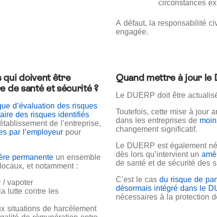
circonstances exi
A défaut, la responsabilité ci
engagée.
 qui doivent être
Quand mettre à jour l
e de santé et sécurité ?
Le DUERP doit être actuali
ue d’évaluation des risques
Toutefois, cette mise à jour 
aire des risques identifiés
dans les entreprises de
moin
établissement de l’entreprise,
changement significatif.
ses par l’employeur
pour
Le DUERP est également néc
dès lors qu’intervient un
amé
ère permanente
un ensemble
de santé et de sécurité des s
s locaux, et notamment :
C’est le cas
du risque de pa
r / vapoter
désormais intégré dans le 
a lutte contre les
nécessaires à la protection d
ux situations de harcèlement