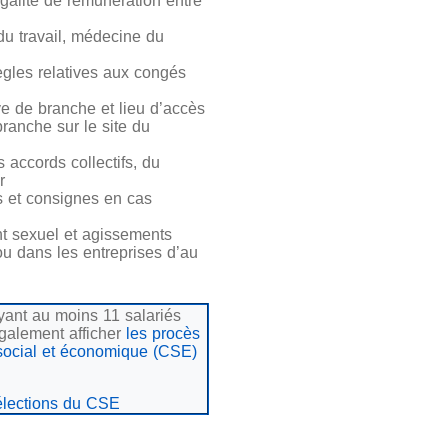
égalité de rémunération entre
du travail, médecine du
 règles relatives aux congés
ive de branche et lieu d’accès
ranche sur le site du
 accords collectifs, du
r
 et consignes en cas
t sexuel et agissements
ou dans les entreprises d’au
ant au moins 11 salariés
également afficher
les procès
 social et économique (CSE)
élections du CSE