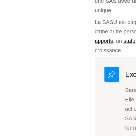
une
SAS avec un
unique.
La SASU est dir
d’une autre pers
apports
, un
statu
croissance.
Sara
Elle
acti
SAS
form