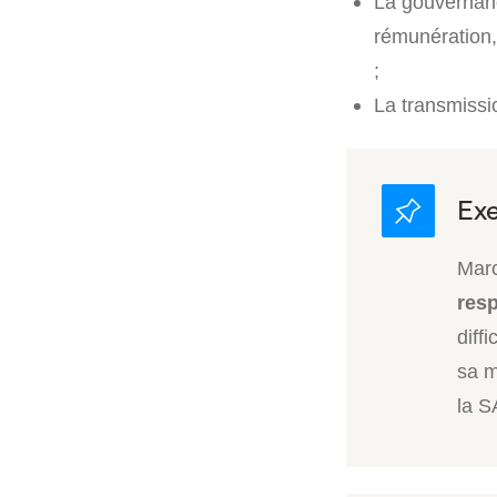
La gouvernan
rémunération,
;
La transmissi
Marc
resp
diff
sa m
la S