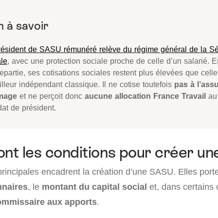
résident de SASU rémunéré relève du régime général de la Sé
ale
, avec une protection sociale proche de celle d’un salarié. E
epartie, ses cotisations sociales restent plus élevées que cell
illeur indépendant classique. Il ne cotise toutefois
pas à l’ass
mage
et ne perçoit donc
aucune allocation France Travail
au 
at de président.
ont les conditions pour créer u
principales encadrent la création d’une SASU. Elles porte
nnaires
, le
montant du capital social
et, dans certains 
ommissaire aux apports
.