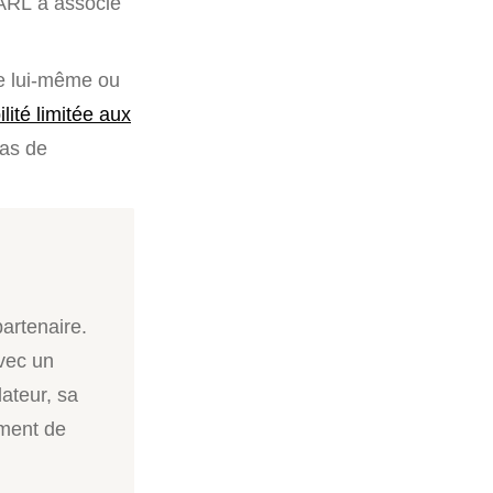
ARL à associé
que lui-même ou
lité limitée aux
cas de
artenaire.
vec un
dateur, sa
ment de