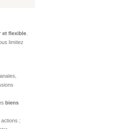
et flexible
.
us limitez
sanales,
ssions
ses
biens
 actions ;