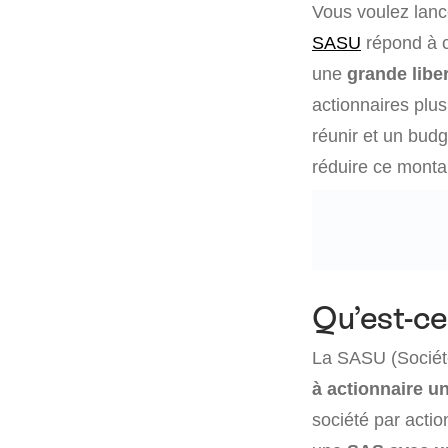
Vous voulez lance
SASU
répond à c
une
grande libe
actionnaires plu
réunir et un bud
réduire ce monta
Qu’est-ce
La SASU (Société
à actionnaire u
société par acti