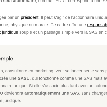
 seul actionnaire
, comme l’EURL correspond à une S
igée par un
président
. Il peut s’agir de l’actionnaire uni
onne, physique ou morale. Ce cadre offre une
responsabi
t juridique
souple et un passage simple vers la SAS en 
h, consultante en marketing, veut se lancer seule sans p
 crée une
SASU
, qui fonctionne comme une SAS mais a
onnaire unique. Si elle s’associe plus tard avec un cofon
U deviendra
automatiquement une SAS
, sans change
e juridique.