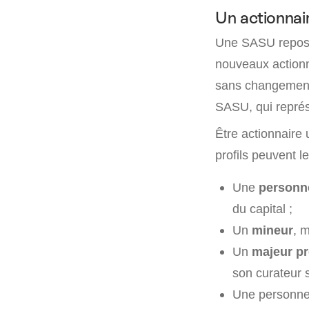
Un actionnai
Une SASU repos
nouveaux actionn
sans changement 
SASU, qui représe
Être actionnaire
profils peuvent le
Une
personn
du capital ;
Un
mineur
, 
Un
majeur p
son curateur s
Une personn