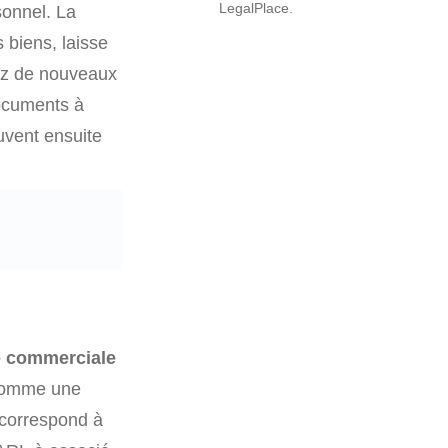
LegalPlace.
sonnel. La
 biens, laisse
lez de nouveaux
documents à
uvent ensuite
é commerciale
 comme une
 correspond à