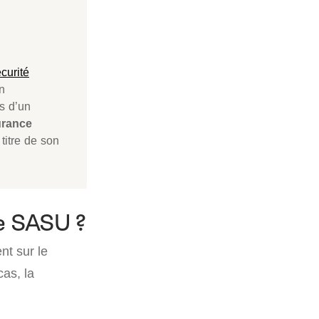
curité
n
es d’un
urance
titre de son
ne SASU ?
nt sur le
cas, la