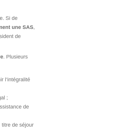
e. Si de
ment une SAS
,
sident de
ve
. Plusieurs
 l’intégralité
al ;
assistance de
 titre de séjour