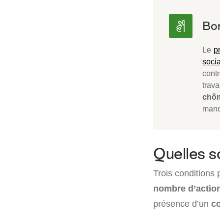
Le
p
soci
contr
trava
chô
mand
Quelles s
Trois conditions 
nombre d’actio
présence d’un
c