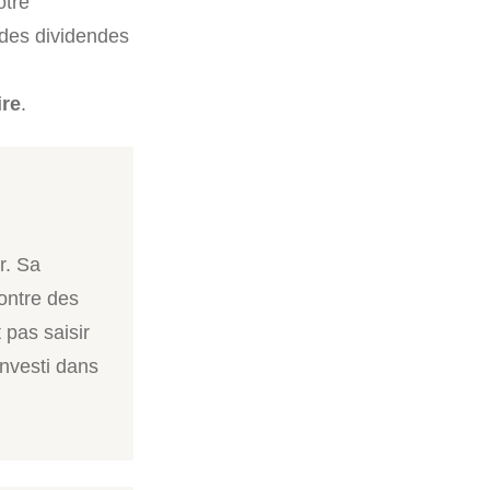
otre
 des dividendes
ire
.
r. Sa
contre des
 pas saisir
investi dans