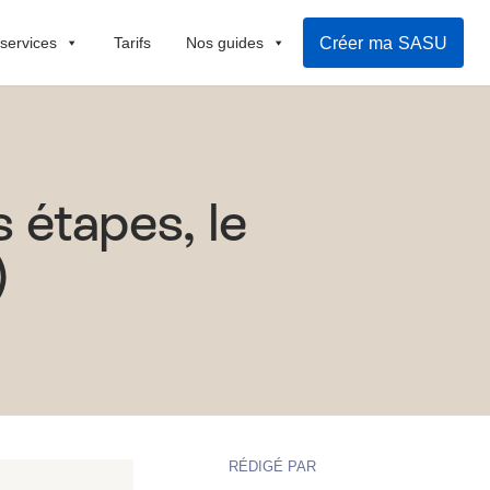
Créer ma SASU
 services
Tarifs
Nos guides
étapes, le
)
RÉDIGÉ PAR