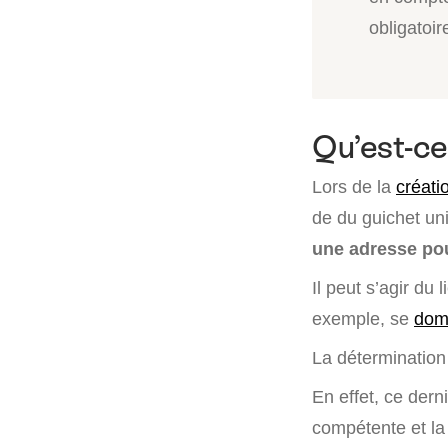
obligatoir
Qu’est-ce 
Lors de la
créati
de du guichet un
une adresse pou
Il peut s’agir du 
exemple, se
domi
La déterminatio
En effet, ce derni
compétente et la 