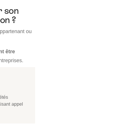
r son
ion ?
appartenant ou
t être
ntreprises.
étés
aisant appel