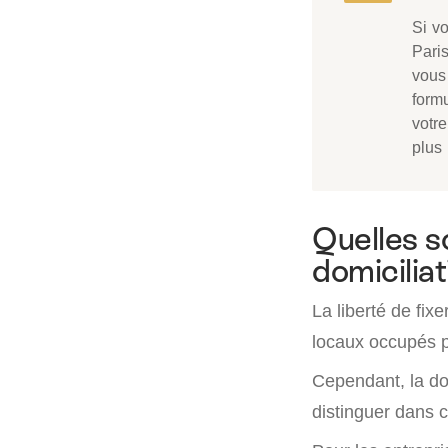
Si v
Paris
vous 
formu
votre
plus 
Quelles so
domiciliat
La liberté de fix
locaux occupés p
Cependant, la do
distinguer dans c