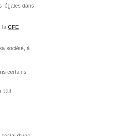
s légales dans
e la
CFE
sa société, à
ans certains
 bail
e social d’une