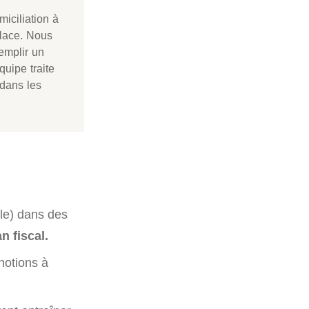
iciliation à
Place. Nous
emplir un
quipe traite
 dans les
ale) dans des
an fiscal.
notions à