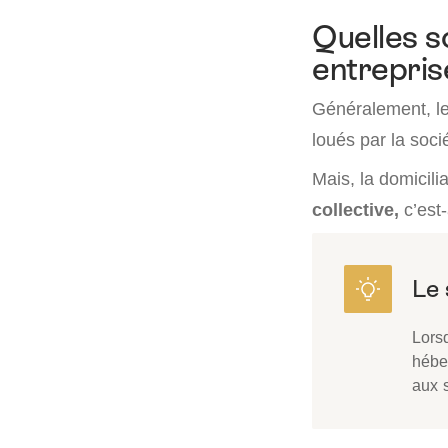
Quelles s
entrepris
Généralement, le
loués par la soci
Mais, la domicili
collective,
c’est
Lorsq
hébe
aux s