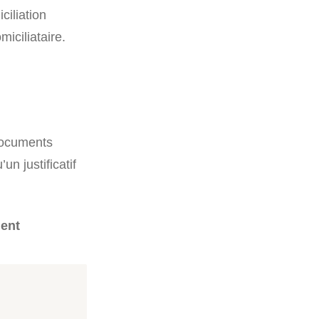
ciliation
miciliataire.
 documents
un justificatif
ment