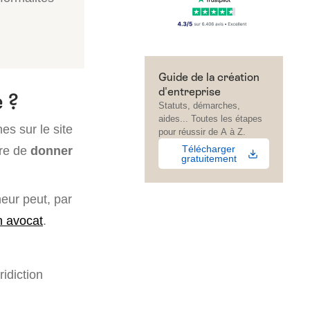
Guide de la création
d'entreprise
 ?
Statuts, démarches,
aides... Toutes les étapes
s sur le site
pour réussir de A à Z.
Télécharger
ure de
donner
gratuitement
neur peut, par
n avocat
.
ridiction