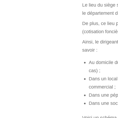
Le lieu du siège
le département de
De plus, ce lieu
(cotisation fonci
Ainsi, le dirigea
savoir :
Au domicile du
cas) ;
Dans un local
commercial ;
Dans une pépi
Dans une socié
Voici un schéma r