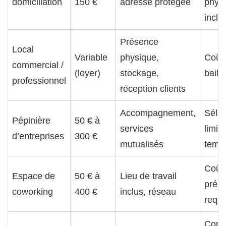
domiciliation
150 €
adresse protégée
phys
inclu
Présence
Local
Variable
physique,
Coût 
commercial /
(loyer)
stockage,
bail 
professionnel
réception clients
Accompagnement,
Sélec
Pépinière
50 € à
services
limit
d’entreprises
300 €
mutualisés
temp
Coût 
Espace de
50 € à
Lieu de travail
prés
coworking
400 €
inclus, réseau
requi
Conv