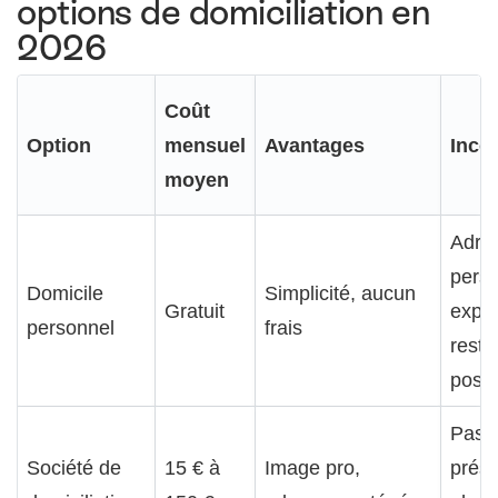
options de domiciliation en
2026
Coût
Option
mensuel
Avantages
Inco
moyen
Adre
perso
Domicile
Simplicité, aucun
Gratuit
expo
personnel
frais
restr
possi
Pas 
Société de
15 € à
Image pro,
prés