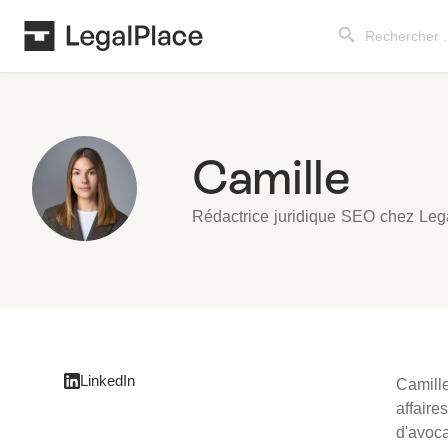
Search Button
Search
for:
Camille
Rédactrice juridique SEO chez Leg
LinkedIn
Camille
affaire
d'avoca