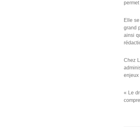
permet 
Elle se
grand p
ainsi q
rédacti
Chez Le
adminis
enjeux 
« Le dr
compren