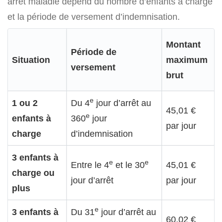
arrêt maladie dépend du nombre d’enfants à charge
et la période de versement d’indemnisation.
Montant
Période de
Situation
maximum
versement
brut
e
1 ou 2
Du 4
jour d’arrêt au
45,01 €
e
enfants à
360
jour
par jour
charge
d’indemnisation
3 enfants à
e
e
Entre le 4
et le 30
45,01 €
charge ou
jour d’arrêt
par jour
plus
e
3 enfants à
Du 31
jour d’arrêt au
60,02 €