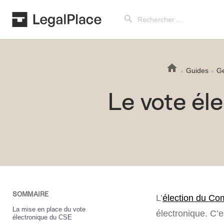
Search Button
Search
for:
Guides
Ge
Le vote él
SOMMAIRE
L’
élection du Co
La mise en place du vote
électronique. C’e
électronique du CSE