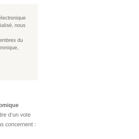
électronique
ialisé, nous
membres du
tronique,
nomique
dre d’un vote
ns concernent :