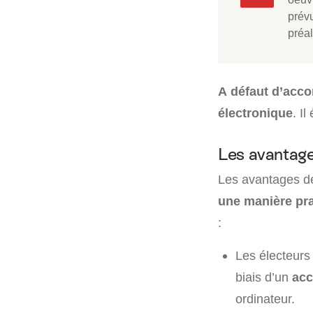
prév
préa
A défaut d’acco
électronique
. I
Les avantage
Les avantages de
une manière pra
:
Les électeurs
biais d’un
acc
ordinateur.