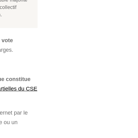
collectif
.
 vote
arges.
ue constitue
artielles du CSE
ernet par le
e ou un