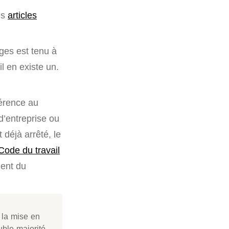
es
articles
ges est tenu à
il en existe un.
férence au
d’entreprise ou
 déjà arrêté, le
Code du travail
ment du
 la mise en
ble majorité