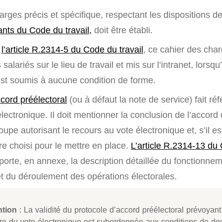
rges précis et spécifique, respectant les dispositions d
ants du Code du travail,
doit être établi.
à
l’article R.2314-5 du Code du travail
, ce cahier des char
 salariés sur le lieu de travail et mis sur l’intranet, lorsqu’
n’est soumis à aucune condition de forme.
ccord préélectoral
(ou à défaut la note de service) fait ré
lectronique. Il doit mentionner la conclusion de l’accord 
oupe autorisant le recours au vote électronique et, s’il est
e choisi pour le mettre en place.
L’article R.2314-13 du 
porte, en annexe, la description détaillée du fonctionne
t du déroulement des opérations électorales.
ntion
: La validité du protocole d’accord préélectoral prévoyant
re du vote électronique est subordonnée aux conditions de dou