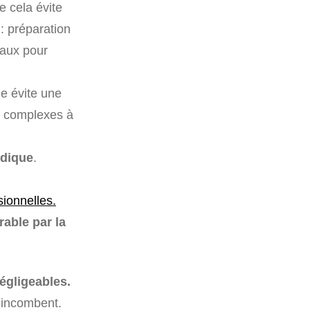
 cela évite
 : préparation
caux pour
e évite une
et complexes à
idique
.
sionnelles.
able par la
égligeables.
i incombent.