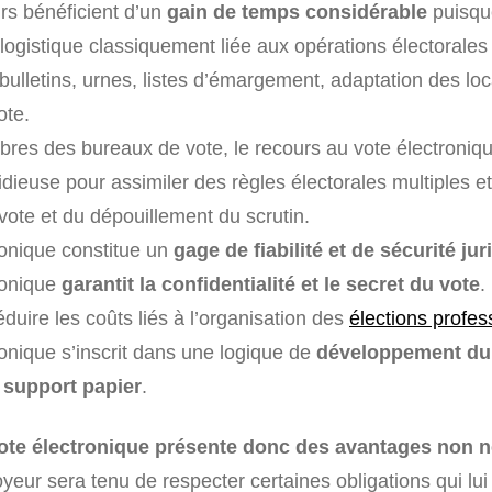
s bénéficient d’un
gain de temps considérable
puisque
 logistique classiquement liée aux opérations électorales
 bulletins, urnes, listes d’émargement, adaptation des lo
ote.
res des bureaux de vote, le recours au vote électroniqu
idieuse pour assimiler des règles électorales multiples 
 vote et du dépouillement du scrutin.
ronique constitue un
gage de fiabilité et de sécurité jur
ronique
garantit la confidentialité et le secret du vote
.
éduire les coûts liés à l’organisation des
élections profes
ronique s’inscrit dans une logique de
développement dur
 support papier
.
ote électronique présente donc des avantages non n
oyeur sera tenu de respecter certaines obligations qui lu