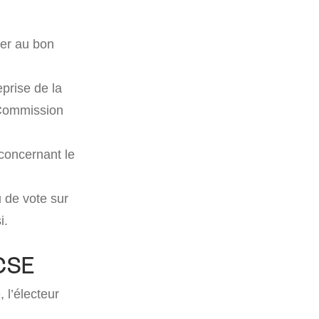
ler au bon
eprise de la
(Commission
 concernant le
 de vote sur
i.
 CSE
 l’électeur