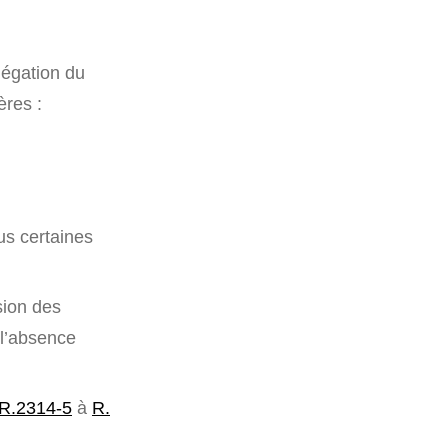
élégation du
ères :
us certaines
sion des
 l’absence
 R.2314-5
à
R.