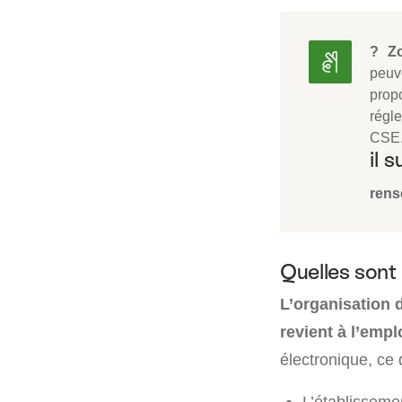
? Z
peuv
prop
régl
CSE.
il s
rens
Quelles sont 
L’organisation
revient à l’emp
électronique, ce 
L’établissem