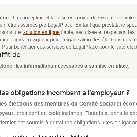
oom
: La conception et la mise en œuvre du système de vote 
ent être assurées par LegalPlace. En tant que prestataire spéc
osons une
solution en ligne
fiable, sécurisée et respectant les
ementations en vigueur pour l’organisation des élections des 
 Pour bénéficier des services de LegalPlace pour le vote élec
uffit de
eigner les informations nécessaires à sa mise en place
.
les obligations incombant à l’employeur ?
 des élections des membres du Comité social et éco
loyeur
, président de cette instance. Toutefois, dans le ca
dernier est soumis à certaines obligations. Ces obligatio
ent du
protocole d’accord préélectoral
;