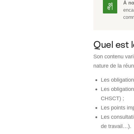
À no
enca
comm
Quel est l
Son contenu varie
nature de la réuni
Les obligatio
Les obligatio
CHSCT) ;
Les points im
Les consultati
de travail…).