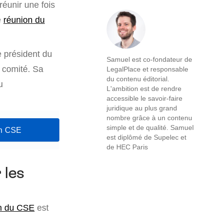
 réunir une fois
e
réunion du
e président du
Samuel est co-fondateur de
u comité. Sa
LegalPlace et responsable
du contenu éditorial.
u
L'ambition est de rendre
accessible le savoir-faire
juridique au plus grand
nombre grâce à un contenu
simple et de qualité. Samuel
on CSE
est diplômé de Supelec et
de HEC Paris
 les
n du CSE
est