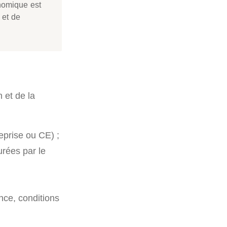
onomique est
 et de
 et de la
eprise ou CE) ;
urées par le
ance, conditions