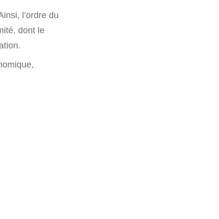
insi, l’ordre du
ité, dont le
ation.
onomique,