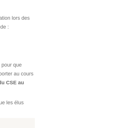
ation lors des
 de :
é pour que
porter au cours
 du CSE au
ue les élus