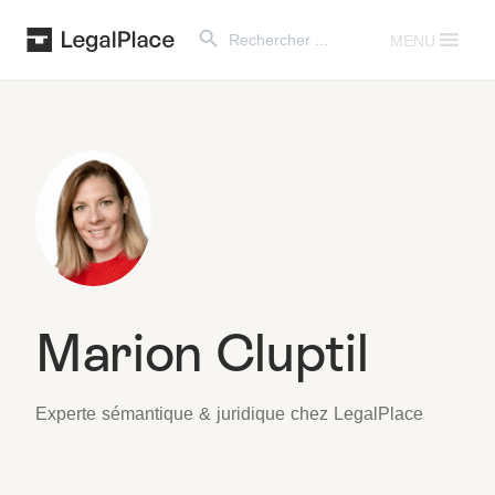
Search Button
Search
for:
MENU
Marion Cluptil
Experte sémantique & juridique chez LegalPlace