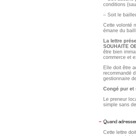
conditions (sau
– Soit le baill
Cette volonté
émane du baill
La lettre prés
SOUHAITE O
être bien immat
commerce et ex
Elle doit être 
recommandé d’e
gestionnaire de
Congé pur et 
Le preneur loc
simple sans d
Quand adresser
Cette lettre do