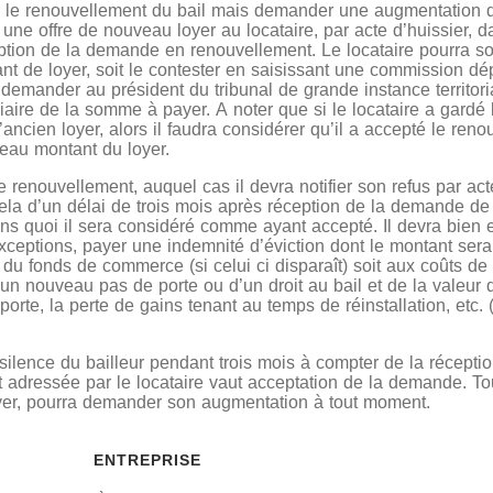
r le renouvellement du bail mais demander une augmentation d
er une offre de nouveau loyer au locataire, par acte d’huissier, d
eption de la demande en renouvellement. Le locataire pourra so
t de loyer, soit le contester en saisissant une commission d
u demander au président du tribunal de grande instance territo
iciaire de la somme à payer. A noter que si le locataire a gardé
’ancien loyer, alors il faudra considérer qu’il a accepté le ren
veau montant du loyer.
le renouvellement, auquel cas il devra notifier son refus par acte
ela d’un délai de trois mois après réception de la demande d
ans quoi il sera considéré comme ayant accepté. Il devra bien
exceptions, payer une indemnité d’éviction dont le montant sera
r du fonds de commerce (si celui ci disparaît) soit aux coûts d
’un nouveau pas de porte ou d’un droit au bail et de la valeur d
porte, la perte de gains tenant au temps de réinstallation, etc. (
 silence du bailleur pendant trois mois à compter de la récept
 adressée par le locataire vaut acceptation de la demande. Tou
yer, pourra demander son augmentation à tout moment.
ENTREPRISE