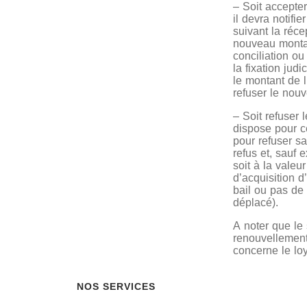
– Soit accepte
il devra notifi
suivant la réc
nouveau montan
conciliation o
la fixation jud
le montant de l
refuser le nou
– Soit refuser 
dispose pour c
pour refuser s
refus et, sauf 
soit à la valeu
d’acquisition d
bail ou pas de 
déplacé).
A noter que le
renouvellement
concerne le lo
NOS SERVICES