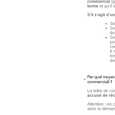
commercial
(g
terme
et qu’il 
S’il s’agit d’
Soi
So
du
So
po
co
6 
tr
do
Par quel moyen 
commercial) ?
La lettre de co
accusé de réc
Attention : en 
alors la démarc