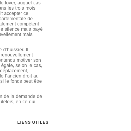
e loyer, auquel cas
ans les trois mois
it accepter ce
épartementale de
rialement compétent
 le silence mais payé
ouvellement mais
 d’huissier. Il
e renouvellement
 entendu motiver son
 égale, selon le cas,
e déplacement,
e l’ancien droit au
si le fonds peut être
ion de la demande de
tefois, en ce qui
LIENS UTILES