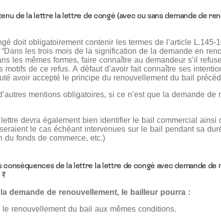
tenu de la lettre la lettre de congé (avec ou sans demande de re
ngé doit obligatoirement contenir les termes de l’article L.145
“Dans les trois mois de la signification de la demande en reno
dans les mêmes formes, faire connaître au demandeur s’il refus
s motifs de ce refus. A défaut d’avoir fait connaître ses intentio
puté avoir accepté le principe du renouvellement du bail précéd
 d’autres mentions obligatoires, si ce n’est que la demande de
 lettre devra également bien identifier le bail commercial ainsi 
seraient le cas échéant intervenues sur le bail pendant sa dur
on du fonds de commerce, etc.)
s conséquences de la lettre la lettre de congé avec demande de
 ?
la demande de renouvellement, le bailleur pourra :
r le renouvellement du bail aux mêmes conditions.