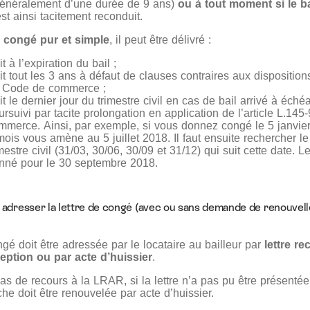
énéralement d’une durée de 9 ans)
ou à tout moment si le bai
est ainsi tacitement reconduit.
un congé pur et simple
, il peut être délivré :
t à l’expiration du bail ;
it tout les 3 ans à défaut de clauses contraires aux dispositions
 Code de commerce ;
it le dernier jour du trimestre civil en cas de bail arrivé à éché
ursuivi par tacite prolongation en application de l’article L.14
mmerce. Ainsi, par exemple, si vous donnez congé le 5 janvier
mois vous amène au 5 juillet 2018. Il faut ensuite rechercher le
imestre civil (31/03, 30/06, 30/09 et 31/12) qui suit cette date.
nné pour le 30 septembre 2018.
adresser la lettre de congé (avec ou sans demande de renouvell
ngé doit être adressée par le locataire au bailleur par
lettre 
eption ou par acte d’huissier
.
cas de recours à la LRAR, si la lettre n’a pas pu être présentée
he doit être renouvelée par acte d’huissier.