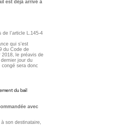
l est déjà arrivé à
 de l’article L.145-4
ance qui s’est
5-9 du Code de
 2018, le préavis de
 dernier jour du
 Le congé sera donc
ement du bail
recommandée avec
 à son destinataire,