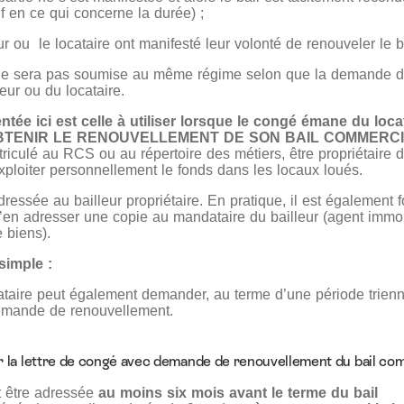
f en ce qui concerne la durée) ;
eur ou le locataire ont manifesté leur volonté de renouveler le ba
 ne sera pas soumise au même régime selon que la demande d
eur ou du locataire.
entée ici est celle à utiliser lorsque le congé émane du loc
BTENIR LE RENOUVELLEMENT DE SON BAIL COMMERC
riculé au RCS ou au répertoire des métiers, être propriétaire 
ploiter personnellement le fonds dans les locaux loués.
adressée au bailleur propriétaire. En pratique, il est également 
n adresser une copie au mandataire du bailleur (agent immob
 biens).
simple :
ataire peut également demander, au terme d’une période trienn
emande de renouvellement.
 la lettre de congé avec demande de renouvellement du bail com
it être adressée
au moins six mois avant le terme du bail