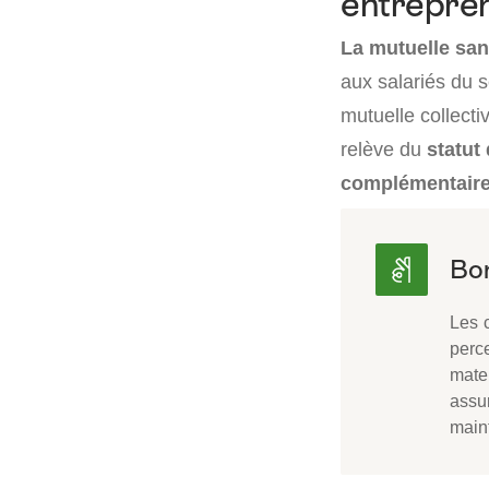
entrepre
La mutuelle san
aux salariés du s
mutuelle collect
relève du
statut 
complémentair
Les 
perc
mate
assu
maint