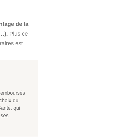
ntage de la
…).
Plus ce
aires est
 remboursés
 choix du
Santé, qui
èses