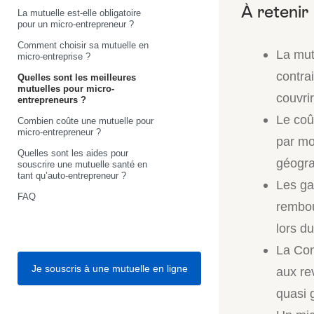
La mutuelle est-elle obligatoire
pour un micro-entrepreneur ?
Comment choisir sa mutuelle en
La mut
micro-entreprise ?
contra
Quelles sont les meilleures
mutuelles pour micro-
couvri
entrepreneurs ?
Le coû
Combien coûte une mutuelle pour
micro-entrepreneur ?
par moi
Quelles sont les aides pour
géogra
souscrire une mutuelle santé en
tant qu’auto-entrepreneur ?
Les ga
FAQ
rembou
lors d
La Com
Je souscris à une mutuelle en ligne
aux re
quasi g