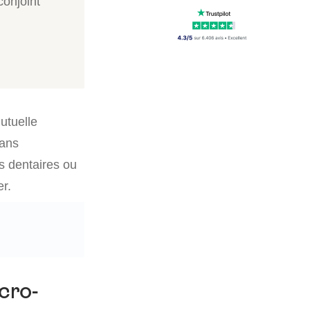
conjoint
utuelle
Sans
ns dentaires ou
er.
icro-