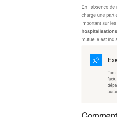
En l’absence de 
charge une partie
important sur le
hospitalisation
mutuelle est ind
Tom e
factu
dépa
aura
Comment c