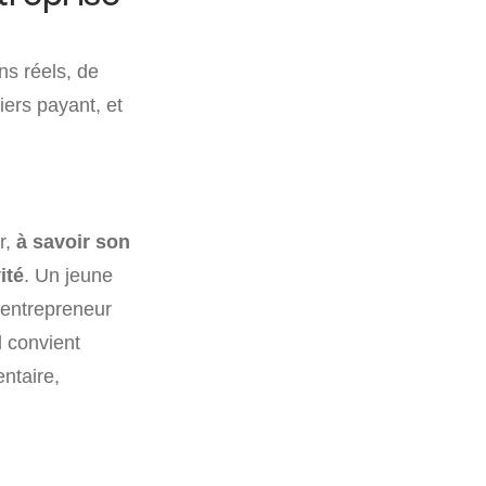
ns réels, de
tiers payant, et
r,
à savoir son
ité
. Un jeune
-entrepreneur
l convient
entaire,