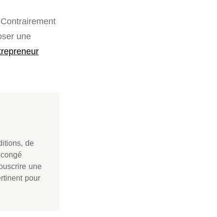
 Contrairement
oser une
trepreneur
itions, de
 congé
ouscrire une
rtinent pour