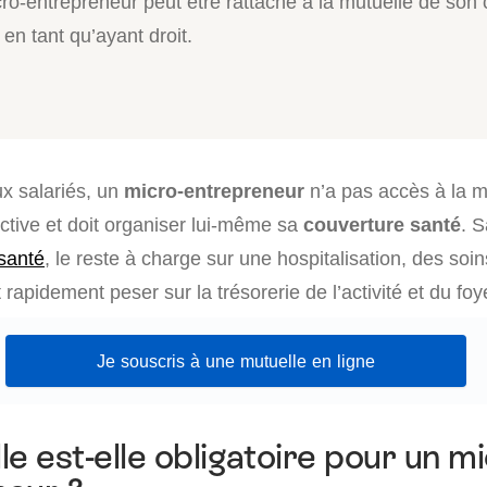
ro-entrepreneur peut être rattaché à la mutuelle de son 
 en tant qu’ayant droit.
x salariés, un
micro-entrepreneur
n’a pas accès à la m
ective et doit organiser lui-même sa
couverture santé
. 
santé
, le reste à charge sur une hospitalisation, des soi
 rapidement peser sur la trésorerie de l’activité et du foy
Je souscris à une mutuelle en ligne
e est-elle obligatoire pour un m