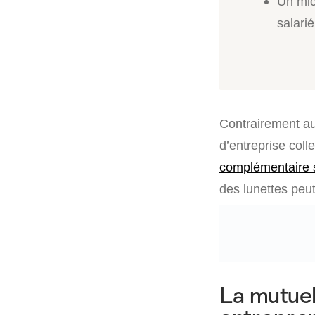
Un mic
salarié
Contrairement au
d’entreprise coll
complémentaire 
des lunettes peut
La mutuell