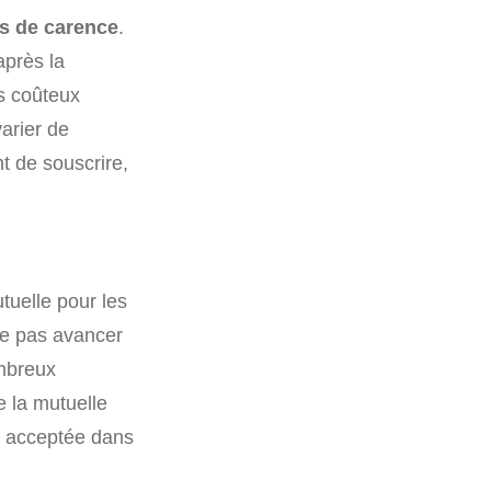
s de carence
.
après la
s coûteux
arier de
t de souscrire,
tuelle pour les
 ne pas avancer
ombreux
e la mutuelle
nt acceptée dans