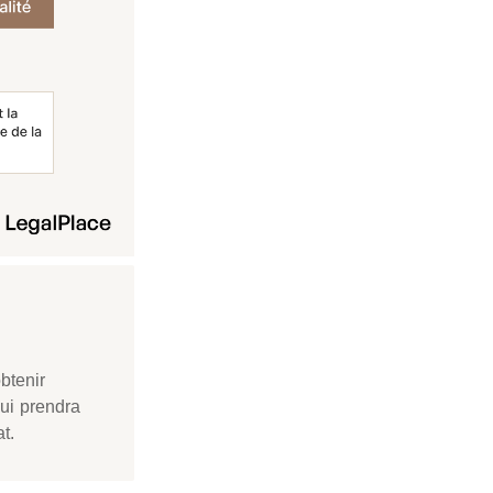
btenir
qui prendra
t.