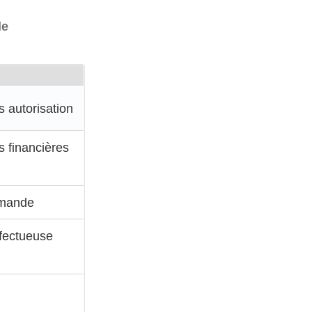
le
ns autorisation
 financières
mmande
fectueuse