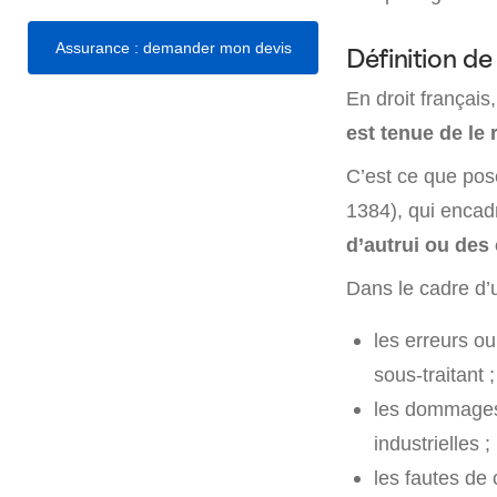
Assurance : demander mon devis
Définition de
En droit français
est tenue de le 
C’est ce que pose
1384), qui encadr
d’autrui ou des
Dans le cadre d’u
les erreurs o
sous-traitant ;
les dommages 
industrielles ;
les fautes de 