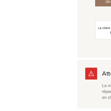
La vi
répar
en ch