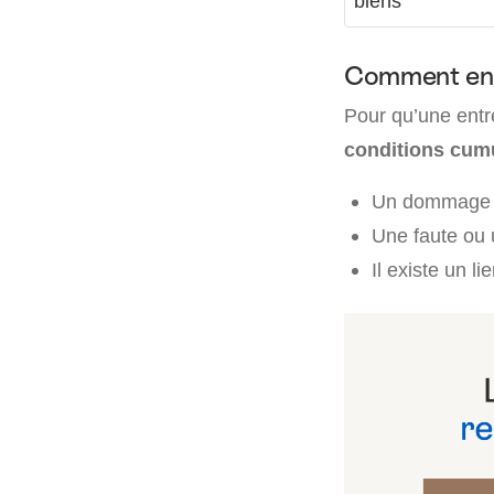
biens
Comment enga
Pour qu’une entr
conditions cum
Un dommage a 
Une faute ou 
Il existe un li