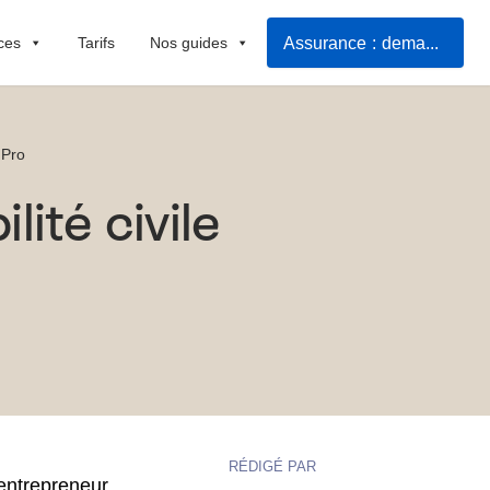
Assurance : demander mon devis
ces
Tarifs
Nos guides
 Pro
ité civile
RÉDIGÉ PAR
entrepreneur