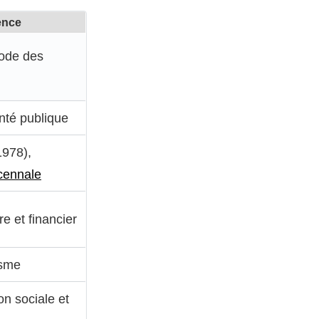
ence
Code des
nté publique
1978),
cennale
e et financier
isme
on sociale et