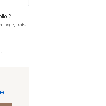
lle ?
 dommage,
trois
 ;