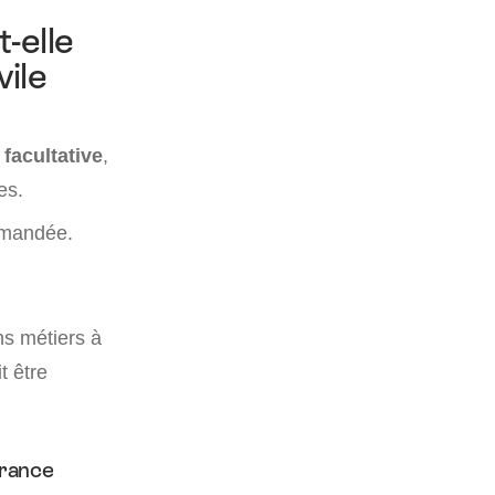
-elle
vile
 facultative
,
es.
ommandée.
ns métiers à
t être
urance