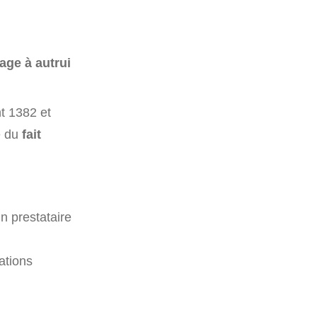
age à autrui
t 1382 et
e du
fait
n prestataire
ations