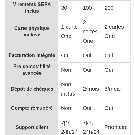
Virements SEPA
30
100
200
inclus
2
1 carte
2 cartes
Carte physique
cartes
incluse
One
One
One
Facturation intégrée
Oui
Oui
Oui
Pré-comptabilité
Non
Oui
Oui
avancée
Non
2/mois
5/mois
Dépôt de chèques
inclus
Compte rémunéré
Non
Oui
Oui
7j/7,
7j/7,
Prioritaire
Support client
24h/24
24h/24