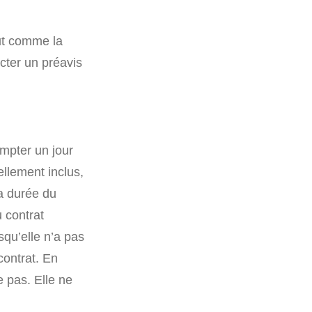
out comme la
ecter un préavis
ompter un jour
llement inclus,
la durée du
 contrat
squ’elle n’a pas
contrat. En
e pas. Elle ne