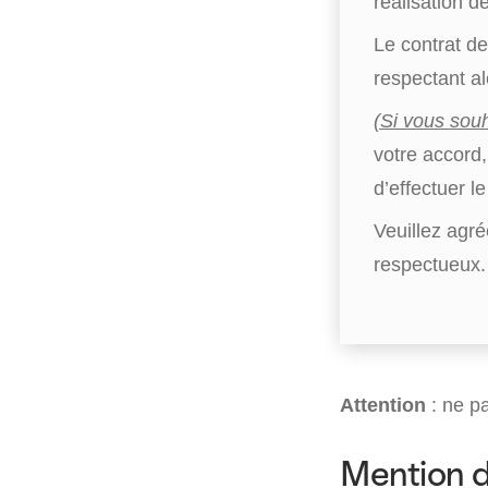
réalisation d
Le contrat de
respectant a
(Si vous souh
votre accord, 
d’effectuer l
Veuillez agr
respectueux.
Attention
: ne pa
Mention d