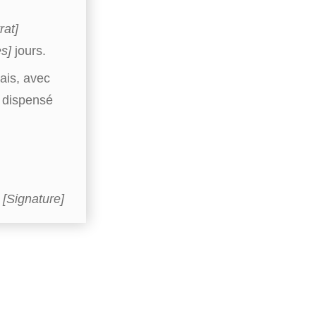
rat]
s]
jours.
ais, avec
i dispensé
[Signature]