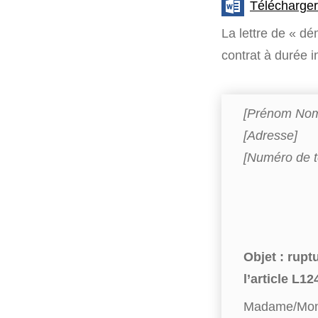
Télécharger
La lettre de « dé
contrat à durée i
[Prénom No
[Adresse]
[Numéro de t
Objet : rup
l’article L1
Madame/Mon