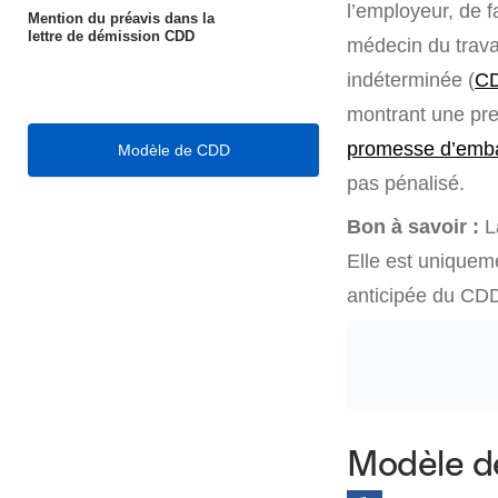
l’employeur, de f
Mention du préavis dans la
lettre de démission CDD
médecin du travai
indéterminée (
CD
montrant une pre
promesse d’emb
Modèle de CDD
pas pénalisé.
Bon à savoir :
L
Elle est uniqueme
anticipée du CDD à
Modèle de