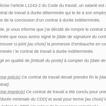
ise l’article L1243-2 du Code du travail, un salarié est 
trat de travail à durée déterminée qui le lie à son emplo
tifie de la conclusion d’un contrat à durée indéterminée.
te, je vous informe que j’ai décidé de rompre le contrat d
inée que nous avons signé le
[date de signature du cont
trouver ci-joint
[au choix]
la promesse d’embauche en con
minée / le contrat de travail à durée indéterminée.
agé en qualité de
[intitulé du poste]
à compter du
[date de
rme précis)
Ce contrat de travail devait prendre fin le
[da
ntrat]
.
rme imprécis)
Ce contrat de travail a été conclu pour un
[durée minimale du CDD]
et avait pour terme
[au choix]
l