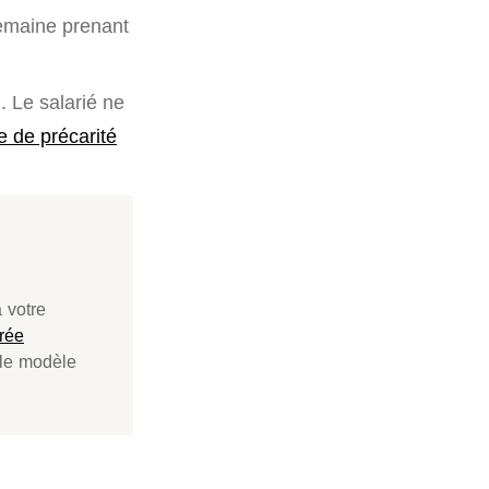
semaine prenant
. Le salarié ne
e de précarité
 votre
urée
 le modèle