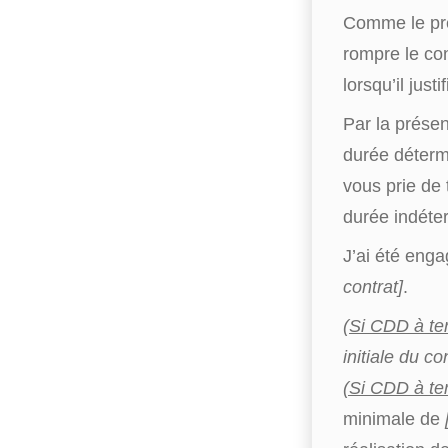
Comme le préc
rompre le con
lorsqu’il jus
Par la présen
durée déterm
vous prie de 
durée indéter
J’ai été eng
contrat]
.
(
Si CDD à te
initiale du co
(Si CDD à te
minimale de