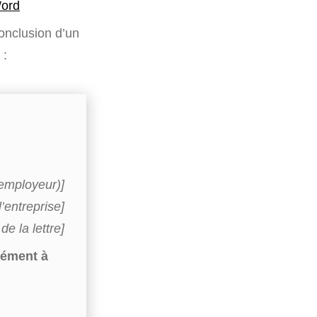
Word
conclusion d’un
 :
(employeur)]
’entreprise]
de la lettre]
mément à