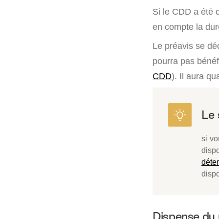
Si le CDD a été 
en compte la dur
Le préavis se déc
pourra pas bénéfi
CDD
). Il aura 
si v
disp
déte
dispo
Dispense du 