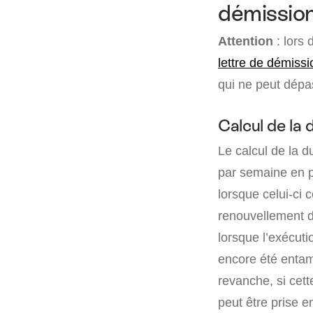
démissio
Attention
: lors 
lettre de démiss
qui ne peut dép
Calcul de la 
Le calcul de la d
par semaine en p
lorsque celui-ci 
renouvellement d
lorsque l’exécut
encore été entam
revanche, si cett
peut être prise e