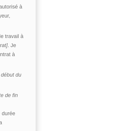
autorisé à
yeur,
e travail à
rat]
. Je
trat à
 début du
te de fin
e durée
a