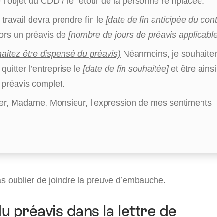
e l’objet du CDD / le retour de la personne remplacée.
 travail devra prendre fin le
[date de fin anticipée du cont
lors un préavis de
[nombre de jours de préavis applicable
aitez être dispensé du préavis)
Néanmoins, je souhaiter
quitter l’entreprise le
[date de fin souhaitée]
et être ains
e préavis complet.
éer, Madame, Monsieur, l’expression de mes sentiments
s oublier de joindre la preuve d’embauche.
u préavis dans la lettre de