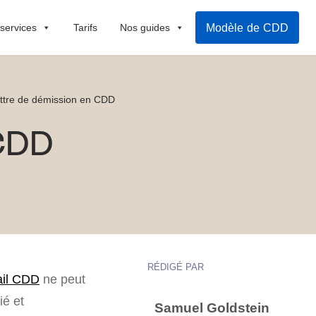
Modèle de CDD
 services
Tarifs
Nos guides
ttre de démission en CDD
 CDD
RÉDIGÉ PAR
ail CDD
ne peut
ié et
Samuel Goldstein