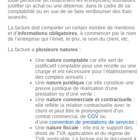
toute personne (et notamment les entreprises) souhaitant
justifier un achat ou une dépense, dans le cadre de sa
comptabilité ou en vue de se faire rembourser des frais
avancés.
La facture doit comporter un certain nombre de mentions
et d’
informations obligatoires
, à commencer par le nom
de l’entreprise qui l’émet, le prix, le nom du client, etc.
La facture a
plusieurs natures
:
Une
nature comptable
car elle sert de
justificatif comptable pour une recette ou une
charge et est nécessaire pour l’établissement
des comptes annuels ;
Une
nature juridique
car elle constitue une
preuve juridique de réalisation d’une
prestation ou d’une vente ;
Une
nature commerciale et contractuelle
:
elle reflète la relation contractuelle avec le
client et peut être le prolongement d’un
contrat commercial, de
CGV
ou
d’une
convention de prestations de services
;
Une
nature fiscale
: elle est le support des
droits de TVA applicables et du régime de
TVA applicable. La facture est le document à