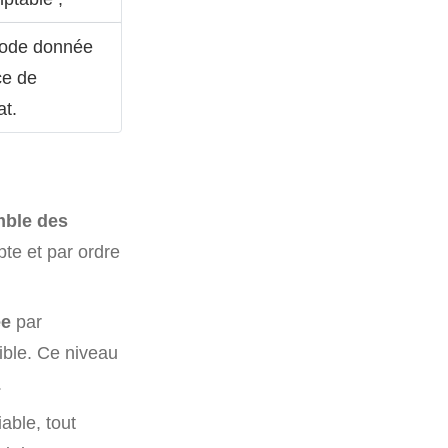
riode donnée
ce de
at.
mble des
te et par ordre
ée
par
sible. Ce niveau
.
iable, tout