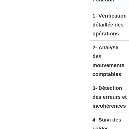
1- Vérification
détaillée des
opérations
2- Analyse
des
mouvements
comptables
3- Détection
des erreurs et
incohérences
4- Suivi des
soldes