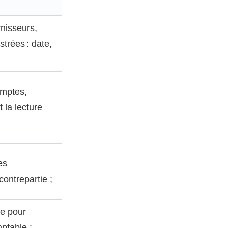
rnisseurs,
trées : date,
omptes,
 la lecture
es
ontrepartie ;
te pour
mptable ;