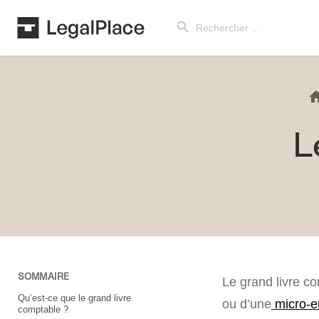
Search Button
Search
for:
L
SOMMAIRE
Le grand livre co
Qu’est-ce que le grand livre
ou d’une
micro-e
comptable ?