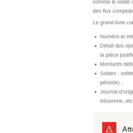
comme le solde d
des flux comptab
Le grand livre co
Numéro et int
Détail des opé
la pièce justifi
Montants débit
Soldes : sold
période) ;
Journal d’orig
trésorerie, etc