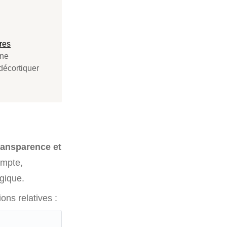
ures
une
décortiquer
ransparence et
ompte,
ogique.
ons relatives :