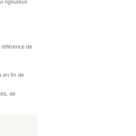
vi rigoureux
e, référence de
 en fin de
tes, de