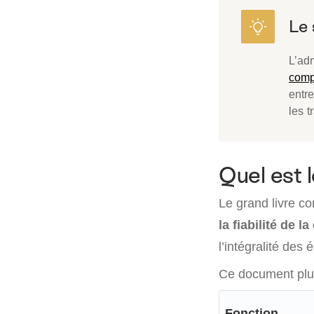
L’adm
comp
entre
les t
Quel est l
Le grand livre c
la fiabilité de l
l’intégralité des
Ce document plusi
Fonction