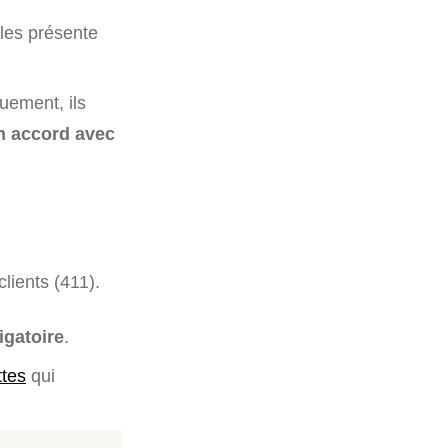
 les présente
uement, ils
n accord avec
clients (411).
igatoire
.
ttes
qui