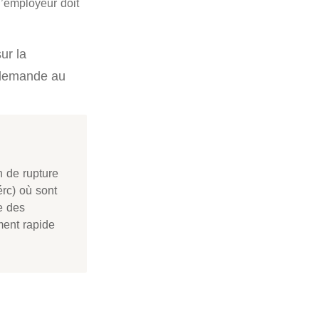
l’employeur doit
ur la
r demande au
n de rupture
érc) où sont
ée des
ment rapide