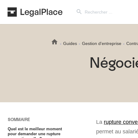
Search Button
Search
for:
Guides
Gestion d'entreprise
Contra
Négocie
SOMMAIRE
La
rupture conve
Quel est le meilleur moment
permet au salari
pour demander une rupture