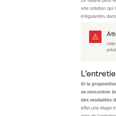
Le salarié peut 
une solution qui l
irrégularités dans
Att
cette
préal
L’entreti
Si la propositio
se rencontrer l
des modalités de
effet une étape i
date de l’entreti