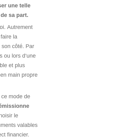
er une telle
de sa part.
loi. Autrement
faire la
e son côté. Par
s ou lors d’une
ble et plus
e en main propre
er ce mode de
 démissionne
oisir le
uments valables
t financier.