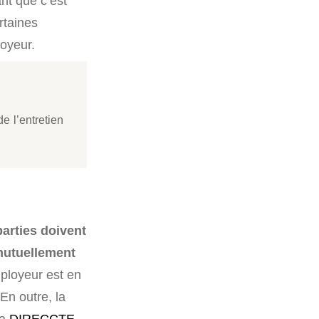
nt que c’est
ertaines
loyeur.
e l’entretien
parties doivent
 mutuellement
mployeur est en
En outre, la
la
DIRECCTE