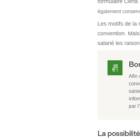
formulaire Cerfa
également conserv
Les motifs de la 
convention. Mais,
salarié les raison
Bon
Afin 
conve
saisi
infor
par l
La possibilit