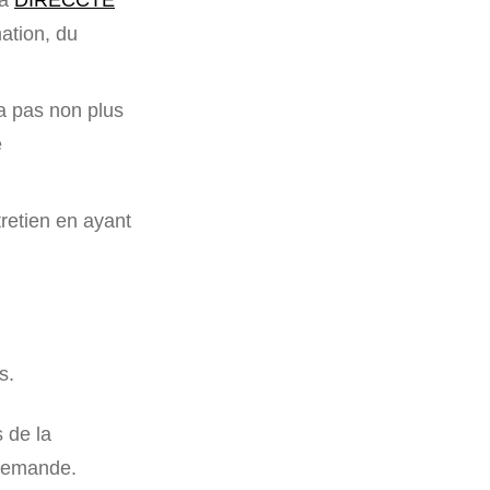
ation, du
 a pas non plus
e
ntretien en ayant
s.
s de la
 demande.