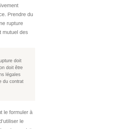
ssivement
nce. Prendre du
une rupture
t mutuel des
upture doit
n doit être
ns légales
e du contrat
t le formuler à
utiliser le