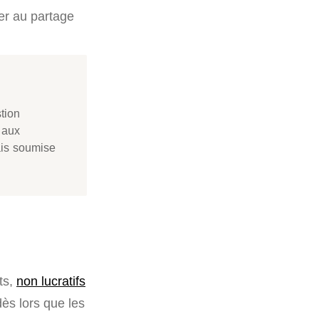
éder au partage
stion
 aux
mais soumise
ts,
non lucratifs
dès lors que les