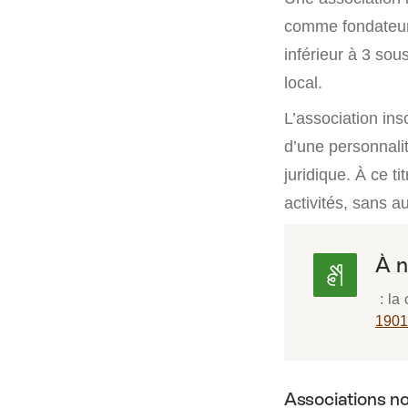
comme fondateur
inférieur à 3 so
local.
L’association ins
d’une personnali
juridique. À ce t
activités, sans a
À n
: la 
1901
Associations no