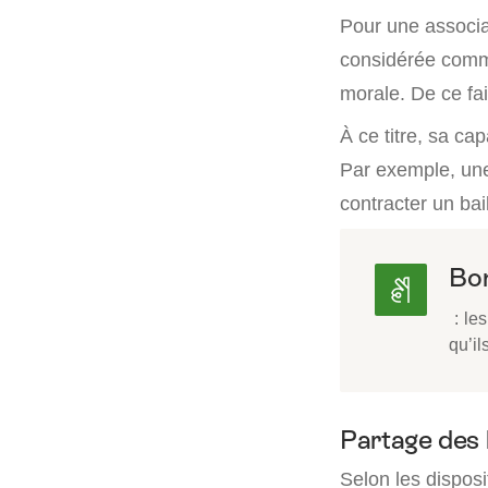
Pour une associat
considérée comme
morale. De ce fai
À ce titre, sa ca
Par exemple, une
contracter un bail
Bon
: le
qu’i
Partage des 
Selon les disposi