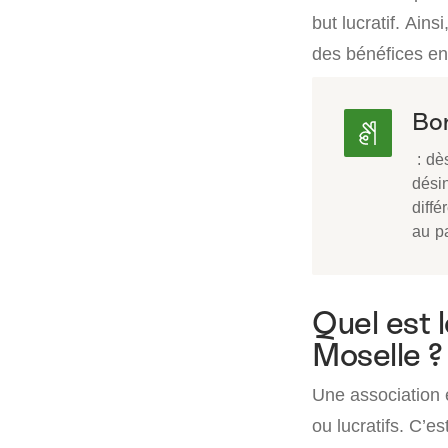
but lucratif. Ains
des bénéfices e
Bon
: dès
désin
diffé
au p
Quel est l
Moselle ?
Une association 
ou lucratifs. C’e