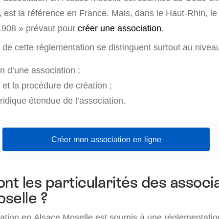
1
est la référence en France. Mais, dans le Haut-Rhin, le
 1908 » prévaut pour
créer une association
.
s de cette réglementation se distinguent surtout au nivea
n d’une association ;
et la procédure de création ;
ridique étendue de l’association.
Créer mon association en ligne
ont les particularités des associ
selle ?
ation en Alsace Moselle est soumis à une réglementation