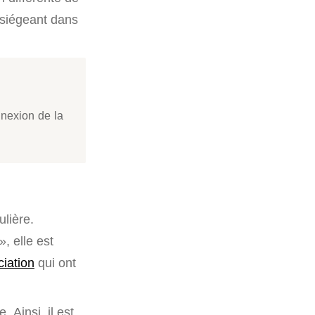
s siégeant dans
nnexion de la
lière.
, elle est
ciation
qui ont
 Ainsi, il est