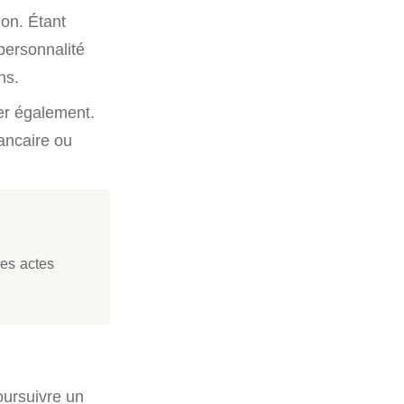
ion. Étant
personnalité
ns.
ger également.
ancaire ou
les actes
oursuivre un