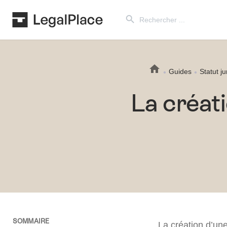
Search Button
Search
for:
Guides
Statut ju
La créat
SOMMAIRE
La création d’un