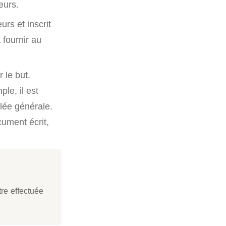
œurs.
urs et inscrit
 fournir au
 le but.
le, il est
lée générale.
cument écrit,
tre effectuée