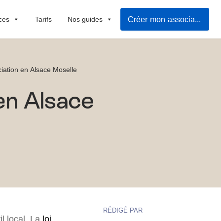
Créer mon association
ces
Tarifs
Nos guides
ciation en Alsace Moselle
en Alsace
RÉDIGÉ PAR
l local. La
loi