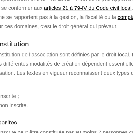
e se conformer aux
articles 21 à 79-IV du Code civil local
ne se rapportent pas à la gestion, la fiscalité ou la
compta
ur ces domaines, c’est le droit général qui prévaut.
nstitution
titution de l’association sont définies par le droit local. 
es différentes modalités de création dépendent essentiel
sation. Les textes en vigueur reconnaissent deux types d
nscrite ;
non inscrite.
scrites
inscrite peut être constituée par au moins 7 personnes 