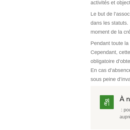
activités et obj
Le but de l’assoc
dans les statuts.
moment de la créa
Pendant toute la 
Cependant, cette
obligatoire d’ob
En cas d’absence
sous peine d’inva
À n
: pou
aupr