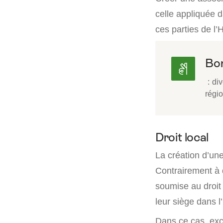
celle appliquée d
ces parties de l’
Bon
: div
régi
Droit local
La création d’une
Contrairement à d
soumise au droit
leur siège dans l
Dans ce cas, exce