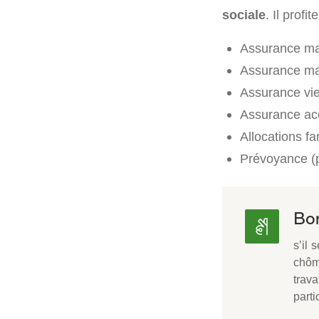
sociale
. Il prof
Assurance mat
Assurance ma
Assurance vie
Assurance acc
Allocations fam
Prévoyance (
Bon
s’il 
chôma
trava
parti