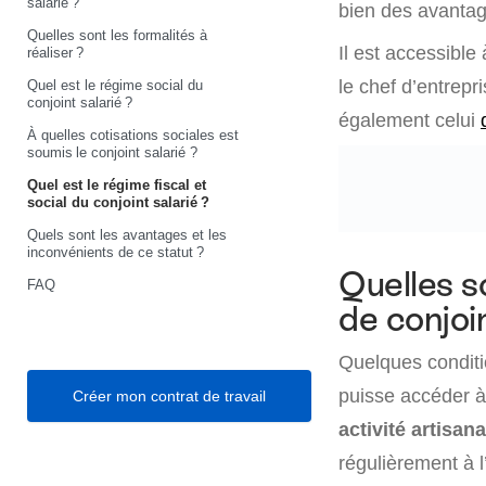
salarié ?
bien des avantage
Quelles sont les formalités à
Il est accessible
réaliser ?
le chef d’entrepr
Quel est le régime social du
conjoint salarié ?
également celui
À quelles cotisations sociales est
soumis le conjoint salarié ?
Quel est le régime fiscal et
social du conjoint salarié ?
Quels sont les avantages et les
inconvénients de ce statut ?
Quelles s
FAQ
de conjoin
Quelques conditio
puisse accéder à 
Créer mon contrat de travail
activité artisan
régulièrement à l