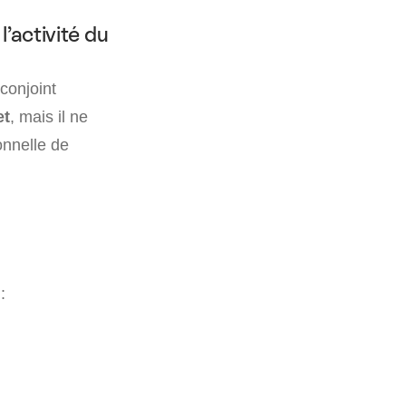
l’activité du
conjoint
et
, mais il ne
onnelle de
: