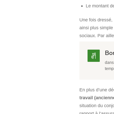
Le montant de
Une fois dressé, l
ainsi plus simple 
sociaux. Par ail
Bon
dans 
temps
En plus d’une dé
travail (ancien
situation du conjo
rapport à l’assur