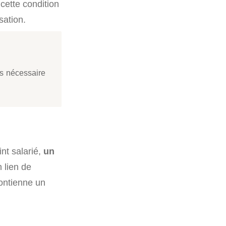
cette condition
sation.
s nécessaire
int salarié,
un
n lien de
 contienne un