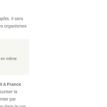
pôts. Il sera
 les organismes
re en même
t à France
uriser la
rnier par
ns dans le cas