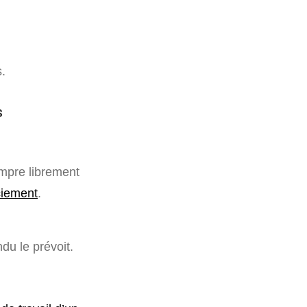
s.
s
rompre librement
ciement
.
du le prévoit.