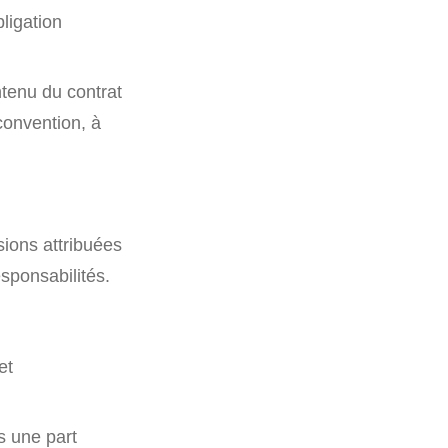
ligation
ntenu du contrat
 convention, à
sions attribuées
esponsabilités.
et
s une part