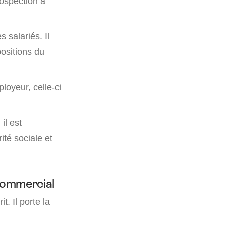
rospection à
salariés. Il
positions du
loyeur, celle-ci
, il est
ité sociale et
 commercial
t. Il porte la