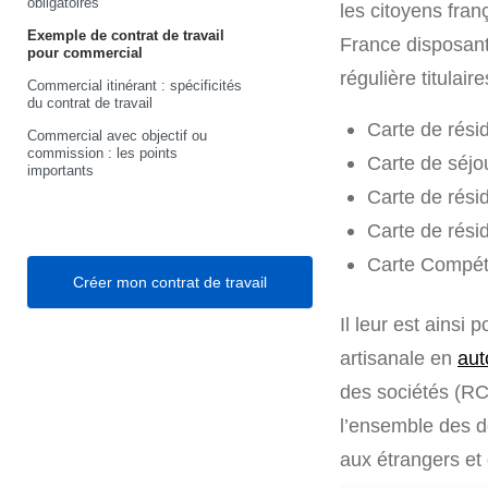
obligatoires
les citoyens fran
Exemple de contrat de travail
France disposant 
pour commercial
régulière titulai
Commercial itinérant : spécificités
du contrat de travail
Carte de résid
Commercial avec objectif ou
commission : les points
Carte de séjou
importants
Carte de rési
Carte de résid
Carte Compéte
Créer mon contrat de travail
Il leur est ainsi 
artisanale en
aut
des sociétés (RC
l’ensemble des d
aux étrangers et 