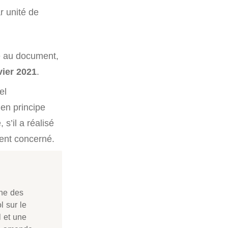
r unité de
e au document,
ier 2021
.
el
t en principe
 s’il a réalisé
ent concerné.
îne des
l sur le
l et une