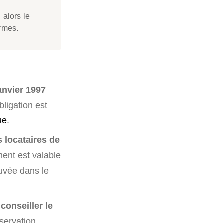
 alors le
ormes.
anvier 1997
bligation est
ue
.
s locataires de
ment est valable
ouvée dans le
conseiller le
ervation,