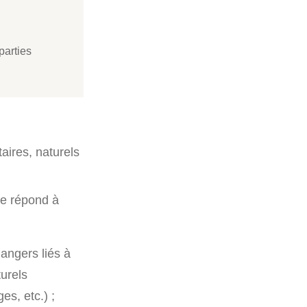
parties
aires, naturels
ue répond à
dangers liés à
turels
es, etc.) ;