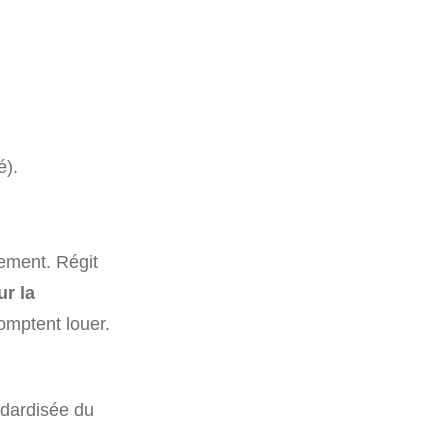
é).
ement. Régit
ur la
omptent louer.
ndardisée du