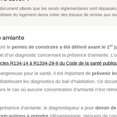
 document atteste que les seuils réglementaires sont dépassés,
riétaire du logement devra initier des travaux de remise aux n
c amiante
er
ont le
permis de construire a été délivré avant le 1
j
bjet d’un diagnostic concernant la présence d’amiante. L’o
ticles R134-14 à R1334-29-9 du Code de la santé publiq
angereuse pour la santé, il est important de
prévenir le
tablissant les diagnostics du bail d’habitation. Ce docu
dans le cas où aucune concentration d’amiante n’est retr
présence d’amiante, le diagnostiqueur a pour
devoir de 
 précautions à prendre
(désamiantage, mesures de cons