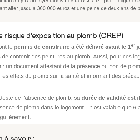
nution du prix du loyer tandis que la DGCCRF peut infliger u
ant aller jusqu’à 300 000 euros et une peine de deux ans de p
e risque d’exposition au plomb (CREP)
er
ont le
permis de construire a été délivré avant le 1
j
 de contenir des peintures au plomb. Aussi, pour ces log
rnir un document attestant de la présence ou non de plom
 les effets du plomb sur la santé et informant des précau
tteste de l’absence de plomb, sa
durée de validité est i
sence de plomb dans le logement il n’est valable que 6 
égulièrement.
 à savoir :