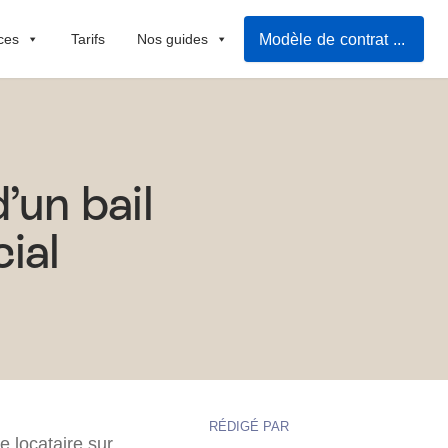
Modèle de contrat de location
ces
Tarifs
Nos guides
’un bail
ial
RÉDIGÉ PAR
e locataire sur