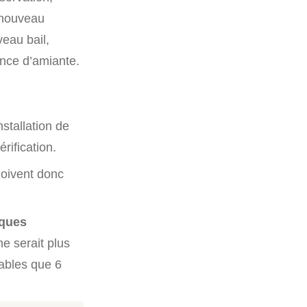
n nouveau
eau bail,
ence d’amiante.
nstallation de
érification.
doivent donc
sques
ne serait plus
lables que 6