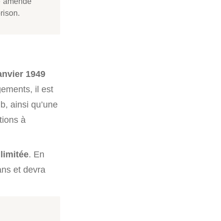
ne amende
rison.
anvier 1949
ements, il est
b, ainsi qu’une
tions à
llimitée
. En
ans et devra