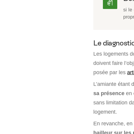
si le
prop
Le diagnosti
Les logements d
doivent faire l’o
posée par les
ar
L’amiante étant d
sa présence
en é
sans limitation 
logement.
En revanche, en 
bailleur sur les