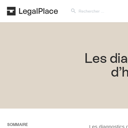
Search Button
Search
for:
Les dia
d’
SOMMAIRE
Les diagnostics d