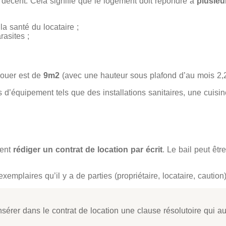
e décent. Cela signifie que le logement doit répondre à
plusieu
la santé du locataire ;
asites ;
louer est de
9m2
(avec une hauteur sous plafond d’au mois 2,
s d’équipement tels que des installations sanitaires, une cuisi
ment
rédiger un contrat de location par écrit
. Le bail peut êt
xemplaires qu’il y a de parties (propriétaire, locataire, caution)
insérer dans le contrat de location une clause résolutoire qui au