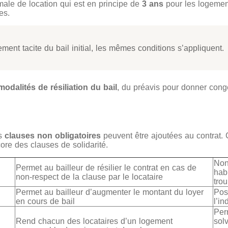
male de location qui est en principe de
3 ans
pour les logement
es.
ment tacite du bail initial, les mêmes conditions s’appliquent.
modalités de résiliation du bail
, du préavis pour donner cong
es
clauses non obligatoires
peuvent être ajoutées au contrat. 
ore des clauses de solidarité.
Non
Permet au bailleur de résilier le contrat en cas de
hab
non-respect de la clause par le locataire
trou
Permet au bailleur d’augmenter le montant du loyer
Pos
en cours de bail
l’i
Perm
Rend chacun des locataires d’un logement
sol