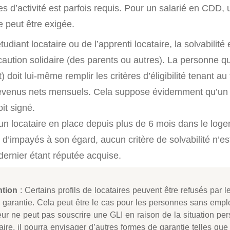
 d’activité est parfois requis. Pour un salarié en CDD,
e peut être exigée.
tudiant locataire ou de l’apprenti locataire, la solvabilité
aution solidaire (des parents ou autres). La personne qu
) doit lui-même remplir les critères d’éligibilité tenant au
 revenus nets mensuels. Cela suppose évidemment qu’un 
it signé.
d’un locataire en place depuis plus de 6 mois dans le loge
at d’impayés à son égard, aucun critère de solvabilité n’est
 dernier étant réputée acquise.
ntion
: Certains profils de locataires peuvent être refusés par 
a garantie. Cela peut être le cas pour les personnes sans empl
eur ne peut pas souscrire une GLI en raison de la situation pe
aire, il pourra envisager d’autres formes de garantie telles que