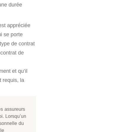
 une durée
 est appréciée
i se porte
 type de contrat
contrat de
ment et qu’il
 requis, la
les assureurs
oi. Lorsqu’un
rsonnelle du
 le