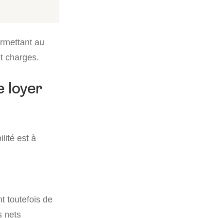
ermettant au
et charges.
e loyer
lité est à
t toutefois de
s nets