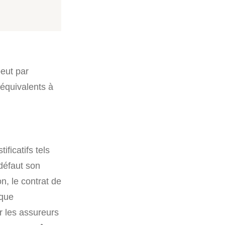
peut par
équivalents à
ificatifs tels
 défaut son
on, le contrat de
 que
r les assureurs