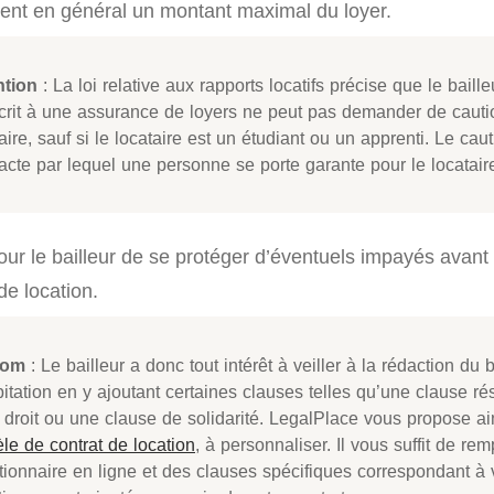
xent en général un montant maximal du loyer.
ntion
: La loi relative aux rapports locatifs précise que le baille
crit à une assurance de loyers ne peut pas demander de caut
aire, sauf si le locataire est un étudiant ou un apprenti. Le ca
’acte par lequel une personne se porte garante pour le locatair
 pour le bailleur de se protéger d’éventuels impayés ava
de location.
oom
: Le bailleur a donc tout intérêt à veiller à la rédaction du b
itation en y ajoutant certaines clauses telles qu’une clause ré
n droit ou une clause de solidarité. LegalPlace vous propose a
le de contrat de location
, à personnaliser. Il vous suffit de rem
tionnaire en ligne et des clauses spécifiques correspondant à 