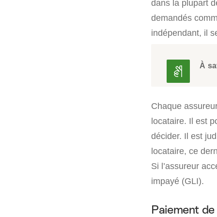
dans la plupart d
demandés comme la
indépendant, il s
À sa
Chaque assureur 
locataire. Il est
décider. Il est ju
locataire, ce der
Si l’assureur acc
impayé (GLI).
Paiement de m