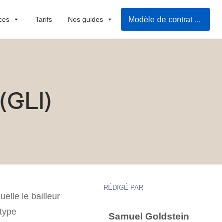
Modèle de contrat de location
ces
Tarifs
Nos guides
(GLI)
RÉDIGÉ PAR
lle le bailleur
 type
Samuel Goldstein