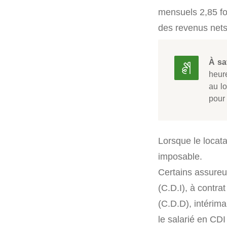
mensuels 2,85 fo
des revenus nets
À sa
heur
au l
pour
Lorsque le locata
imposable.
Certains assureur
(C.D.I), à contr
(C.D.D), intérima
le salarié en CDI