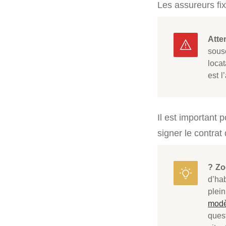
Les assureurs fi
Atte
sous
locat
est l
Il est important
signer le contrat 
? Z
d’hab
plei
modè
ques