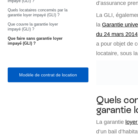
impayé (GLI) ?
d’assurance pren
Quels locataires concernés par la
La GLI, égalemen
garantie loyer impayé (GLI) ?
la
Garantie unive
Que couvre la garantie loyer
impayé (GLI) ?
du 24 mars 2014
Que faire sans garantie loyer
a pour objet de c
impayé (GLI) ?
locataire, sous l
Modèle de contrat de location
Quels con
garantie 
La garantie
loye
d’un bail d’habit