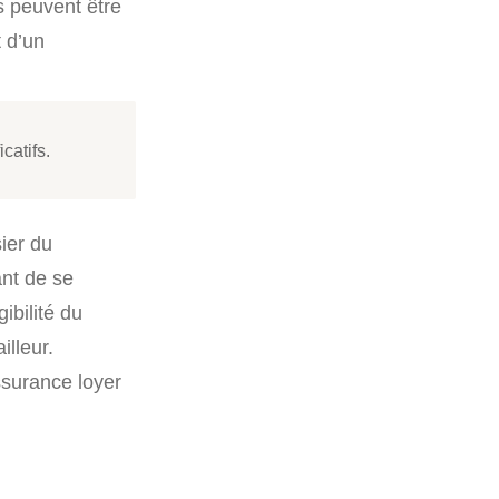
s peuvent être
t d’un
catifs.
ier du
ant de se
gibilité du
illeur.
assurance loyer