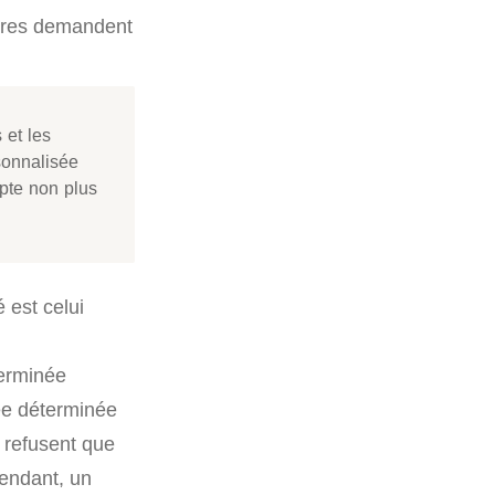
utres demandent
 et les
sonnalisée
mpte non plus
 est celui
terminée
rée déterminée
s refusent que
pendant, un