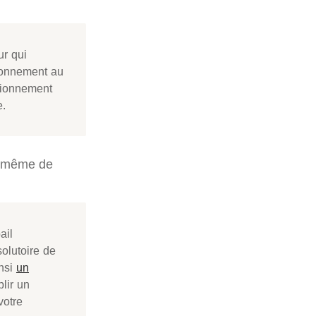
ur qui
ionnement au
utionnement
e.
nt même de
ail
solutoire de
insi
un
plir un
votre