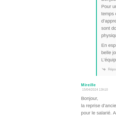
Pour un
temps d
d’appre
sont d
physiqu
En esp
belle j
L’équi
Répo
Mireille
15/04/2024 13h10
Bonjour,
la reprise d’an
pour le salarié. 