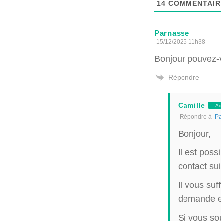
14
COMMENTAIR
Parnasse
15/12/2025 11h38
Bonjour pouvez-
Répondre
Camille
Ad
Répondre à
Pa
Bonjour,
Il est poss
contact su
Il vous suf
demande et
Si vous so