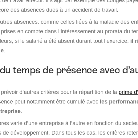
e travail effectif. Il s’agit par exemple des congés pay
core des absences dues à un accident de travail.
utres absences, comme celles liées à la maladie des en
 prises en compte dans l’intéressement au prorata du t
eurs, si le salarié a été absent durant tout l’exercice,
il 
me
.
du temps de présence avec d’a
 prévoir d’autres critères pour la répartition de la
prime d
sence peut notamment être cumulé avec
les performan
ntreprise
.
ères varie d’une entreprise à l’autre en fonction du secteu
és de développement. Dans tous les cas, les critères rete