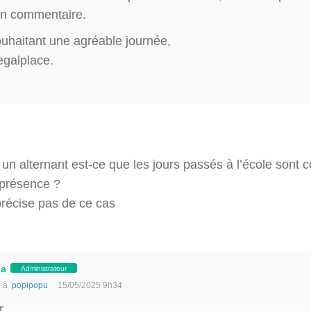
 en commentaire.
uhaitant une agréable journée,
egalplace.
 un alternant est-ce que les jours passés à l’école son
 présence ?
précise pas de ce cas
ja
Administrateur
e à
popipopu
15/05/2025 9h34
r,