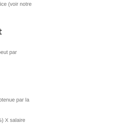
ce (voir notre
t
peut par
btenue par la
%) X salaire