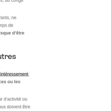
és, du congé
fants, ne
emps de
risque d’être
utres
’intéressement
.
ces ou les
r d’activité ou
nus doivent être