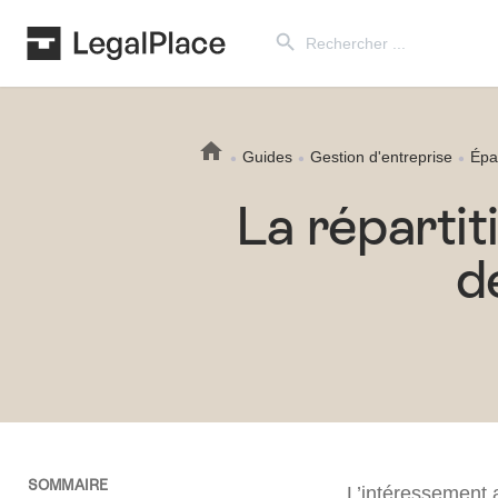
Search Button
Search
for:
Guides
Gestion d'entreprise
Épa
La répartit
d
SOMMAIRE
L’intéressement 