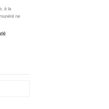
, à la
rémunéré ne
rié