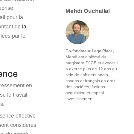
eprise.
Mehdi Ouchallal
ail pour la
montant de
la
lées par le
Co-fondateur LegalPlace,
Mehdi est diplômé du
magistère DJCE et avocat. Il
a exercé plus de 12 ans au
ence
sein de cabinets anglo-
saxons et français en droit
téressement en
des sociétés, fusions-
acquisition et capital
e le travail
investissement.
fs.
sence effective
 sont considérés