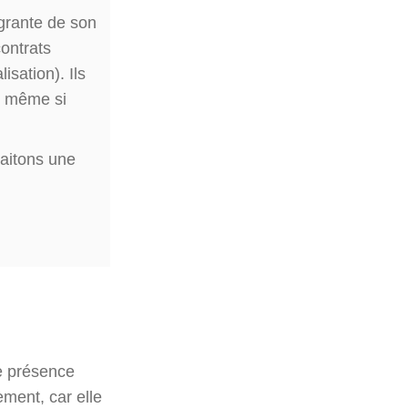
égrante de son
contrats
isation). Ils
, même si
haitons une
e présence
ement, car elle