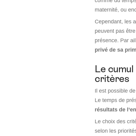
comme du temps d
maternité, ou en
Cependant, les a
peuvent pas être
présence. Par aill
privé de sa pri
Le cumul 
critères
Il est possible de
Le temps de pré
résultats de l’e
Le choix des crit
selon les priorit