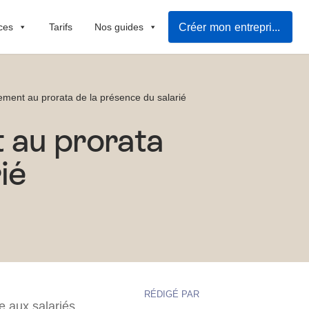
Créer mon entreprise
ces
Tarifs
Nos guides
ssement au prorata de la présence du salarié
t au prorata
ié
RÉDIGÉ PAR
 aux salariés.