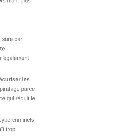
ers n’ont plus
s sûre par
ite
er également
écuriser les
e piratage parce
ce qui réduit le
cybercriminels
ît trop