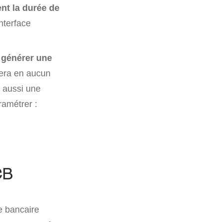
nt la durée de
interface
à
générer une
sera en aucun
r aussi une
ramétrer :
CB
e bancaire