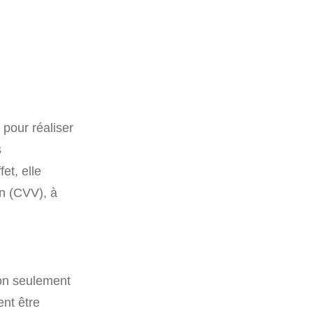
e pour réaliser
s
et, elle
on (CVV), à
non seulement
nt être