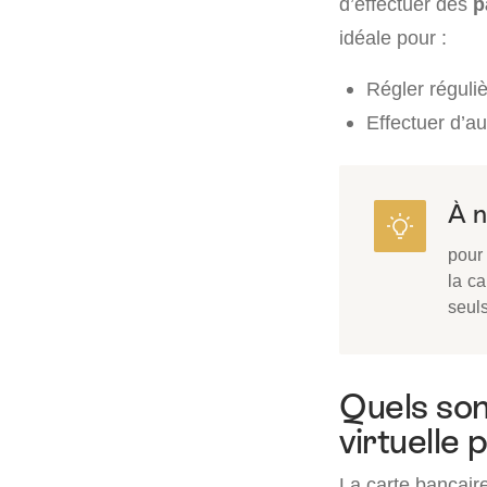
d’effectuer des
p
idéale pour :
Régler réguli
Effectuer d’a
À n
pour 
la ca
seuls
Quels son
virtuelle 
La carte bancaire