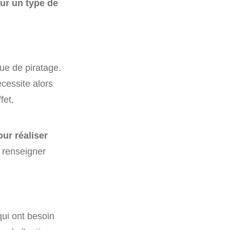
our un type de
que de piratage.
cessite alors
fet,
our réaliser
e renseigner
ui ont besoin