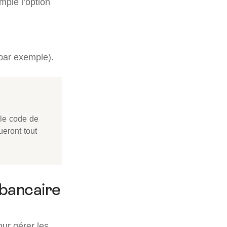
mple l’option
par exemple).
 le code de
ueront tout
 bancaire
our gérer les