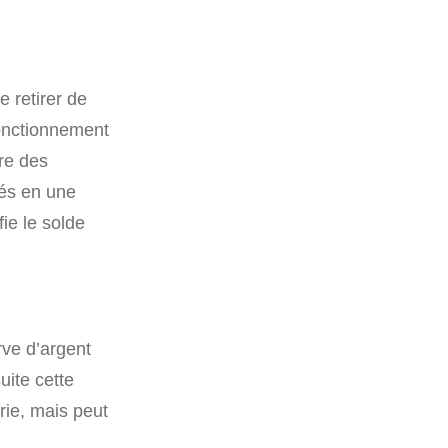
e retirer de
fonctionnement
ure des
vés en une
fie le solde
rve d’argent
uite cette
rie, mais peut