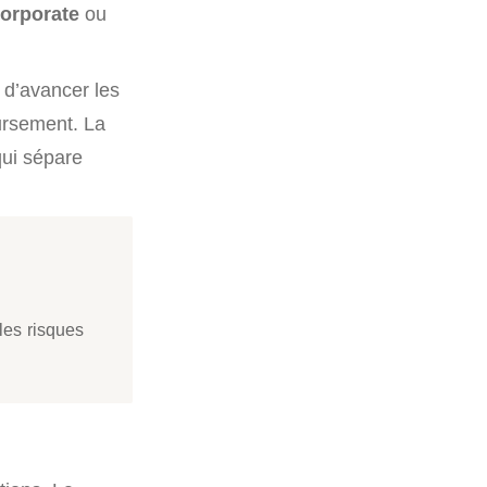
corporate
ou
n d’avancer les
ursement. La
qui sépare
 les risques