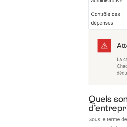
administrative
Contrôle des
dépenses
La ca
Chaq
déduc
Quels son
d’entrepr
Sous le terme de 