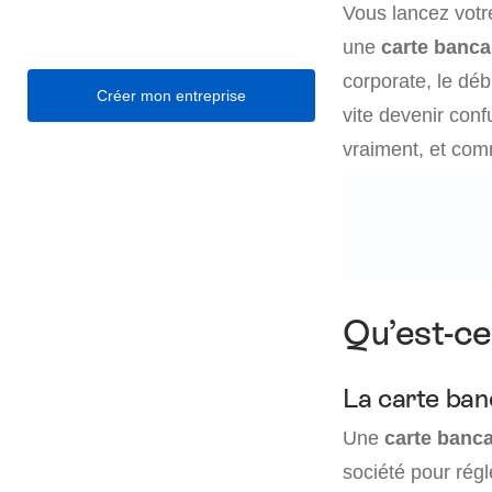
Vous lancez votr
une
carte banca
corporate, le déb
Créer mon entreprise
vite devenir con
vraiment, et comm
Qu’est-ce
La carte banc
Une
carte banca
société pour régl