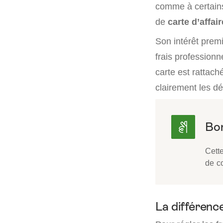
comme à certains
de
carte d’affai
Son intérêt premi
frais profession
carte est rattac
clairement les dé
Cette
de co
La différenc