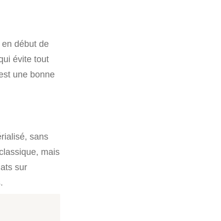
e en début de
ui évite tout
’est une bonne
ialisé, sans
classique, mais
ats sur
.