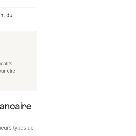
nt du
catifs.
ur être
bancaire
sieurs types de