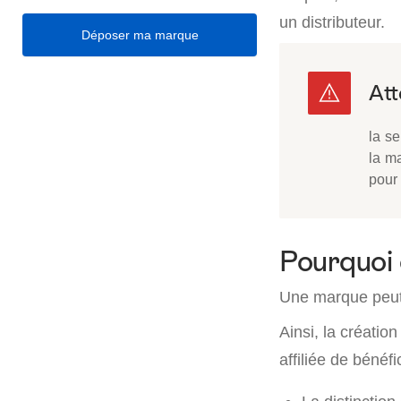
un distributeur.
Déposer ma marque
la s
la m
pour 
Pourquoi 
Une marque peut ê
Ainsi, la créatio
affiliée de bénéf