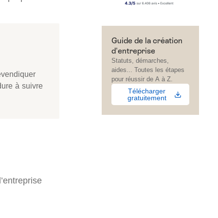
Guide de la création
d'entreprise
Statuts, démarches,
aides... Toutes les étapes
evendiquer
pour réussir de A à Z.
ure à suivre
Télécharger
gratuitement
l’entreprise