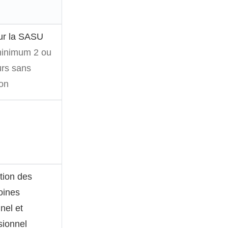
ur la SASU
minimum 2 ou
urs sans
ion
ction des
oines
nel et
sionnel