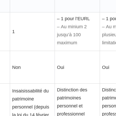
– 1 pour l’EURL
– 1 po
– Au minium 2
– Au 
1
jusqu’à 100
plusie
maximum
limitat
Non
Oui
Oui
Distinction des
Distin
Insaisissabilité du
patrimoines
patrim
patrimoine
personnel et
person
personnel (depuis
professionnel
profes
la loi du 14 février