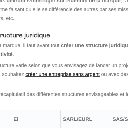
urs
devront s’interroger sur l’identité de la marque
, c
orme faisant qu’elle se différencie des autres par ses mis
s, etc.
tructure juridique
 marque, il faut avant tout
créer une structure juridiq
tivité
.
ructure varie selon que vous envisagez de lancer un proj
us souhaitez
créer une entreprise sans argent
ou avec des
récapitulatif des différentes structures envisageables et 
EI
SARL/EURL
SAS/