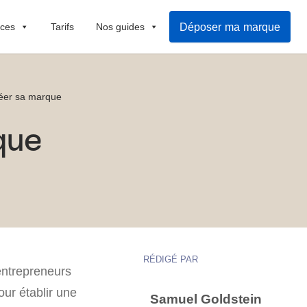
Déposer ma marque
ices
Tarifs
Nos guides
éer sa marque
que
RÉDIGÉ PAR
ntrepreneurs
r établir une
Samuel Goldstein