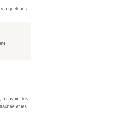
 y a quelques
 une
a
à savoir : les
ttachée et les