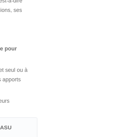
’est-à-dire
sions, ses
ue pour
et seul ou à
 apports
leurs
SASU