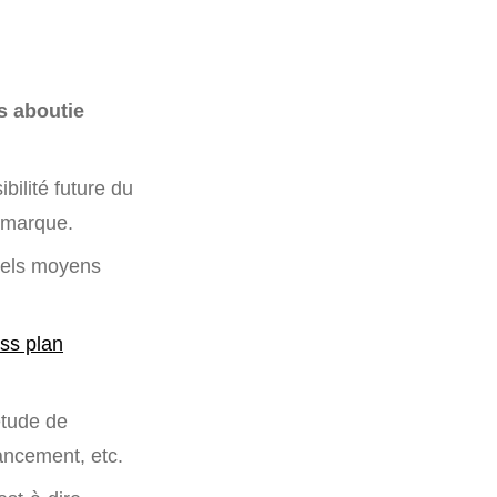
us aboutie
sibilité future du
e marque.
quels moyens
ss plan
étude de
nancement, etc.