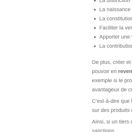
La distinction
La naissance 
La constitutio
Faciliter la v
Apporter une v
La contributio
De plus, créer e
pouvoir en
reven
exemple si le pro
avantageux de c
C’est-à-dire que 
sur des produits 
Ainsi, si un tier
sanctions.