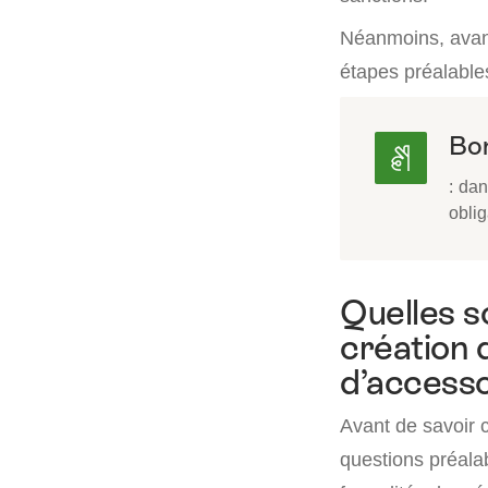
Néanmoins, avant
étapes préalable
Bon
: dan
oblig
Quelles so
création 
d’accesso
Avant de savoir c
questions préalab