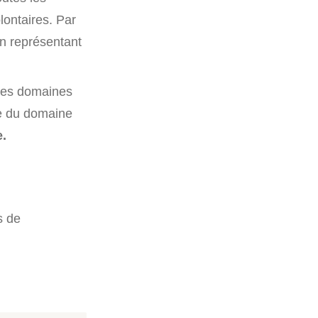
lontaires. Par
on représentant
r les domaines
te du domaine
e.
s de