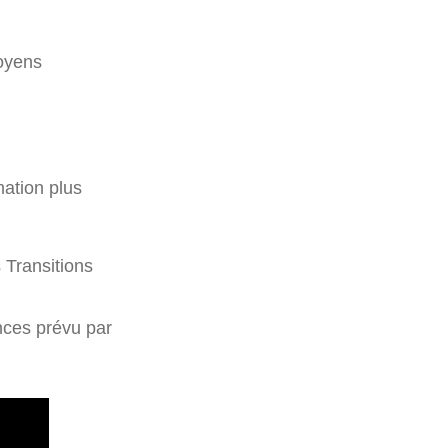
moyens
mation plus
 Transitions
nces prévu par