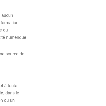
r, aucun
 formation.
te ou
tité numérique
une source de
et à toute
le
, dans le
on ou un