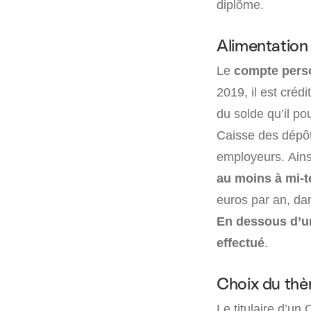
diplôme.
Alimentation
Le
compte pers
2019, il est créd
du solde qu’il po
Caisse des dépôt
employeurs. Ainsi
au moins à mi-
euros par an, dan
En dessous d’un
effectué
.
Choix du thè
Le titulaire d’un