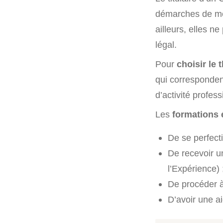
démarches de mob
ailleurs, elles n
légal.
Pour
choisir le
qui correspondent
d’activité profess
Les
formations é
De se perfecti
De recevoir 
l’Expérience) 
De procéder à
D’avoir une a