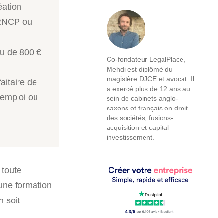
éation
u RNCP ou
ou de 800 €
Co-fondateur LegalPlace,
Mehdi est diplômé du
magistère DJCE et avocat. Il
aitaire de
a exercé plus de 12 ans au
’emploi ou
sein de cabinets anglo-
saxons et français en droit
des sociétés, fusions-
acquisition et capital
investissement.
 toute
 une formation
n soit