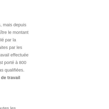
s, mais depuis
ître le montant
lé par la
ites par les
avail effectuée
st porté à 800
s qualifiées.
de travail
utes les