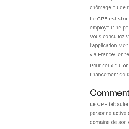
chômage ou de re
Le
CPF est stri
employeur ne peu
Vous consultez vo
l’application Mo
via FranceConne
Pour ceux qui o
financement de la 
Comment 
Le CPF fait suite
personne active d
domaine de son ch