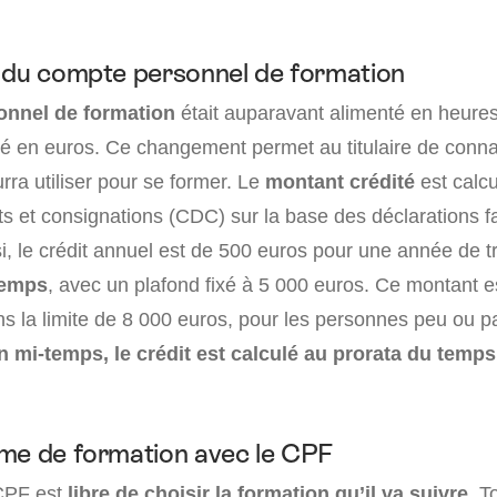
 du compte personnel de formation
onnel de formation
était auparavant alimenté en heure
ité en euros. Ce changement permet au titulaire de conna
urra utiliser pour se former. Le
montant crédité
est calcu
s et consignations (CDC) sur la base des déclarations fa
, le crédit annuel est de 500 euros pour une année de tr
temps
, avec un plafond fixé à 5 000 euros. Ce montant e
s la limite de 8 000 euros, pour les personnes peu ou pa
 mi-temps, le crédit est calculé au prorata du temps 
me de formation avec le CPF
 CPF est
libre de choisir la formation qu’il va suivre.
To