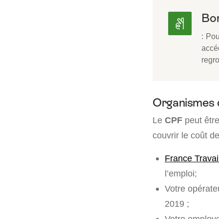
Bon
: Pou
accé
regr
Organismes 
Le
CPF
peut être
couvrir le coût d
France Travai
l’emploi;
Votre opérat
2019 ;
Votre employe