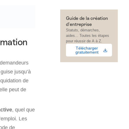
Guide de la création
d'entreprise
Statuts, démarches,
aides... Toutes les étapes
rmation
pour réussir de A à Z.
Télécharger
gratuitement
s demandeurs
 guise jusqu’à
liquidation de
elle peut de
active
, quel que
d’emploi. Les
iode de