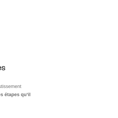
es
stissement
s étapes qu’il