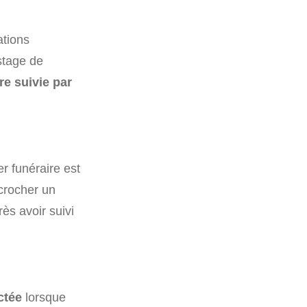
ations
stage de
re suivie par
r funéraire est
écrocher un
rès avoir suivi
ctée
lorsque