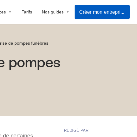
Créer mon entreprise rapidement
ces
Tarifs
Nos guides
prise de pompes funèbres
de pompes
RÉDIGÉ PAR
e de certaines