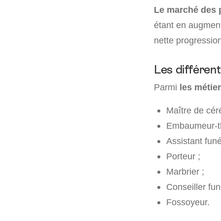
Le marché des p
étant en augment
nette progression
Les différen
Parmi
les métie
Maître de cér
Embaumeur-th
Assistant funé
Porteur ;
Marbrier ;
Conseiller fun
Fossoyeur.