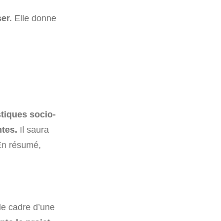
er.
Elle donne
stiques socio-
ntes.
Il saura
 En résumé,
le cadre d’une