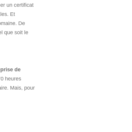
r un certificat
les. Et
domaine. De
l que soit le
prise de
 70 heures
ire. Mais, pour