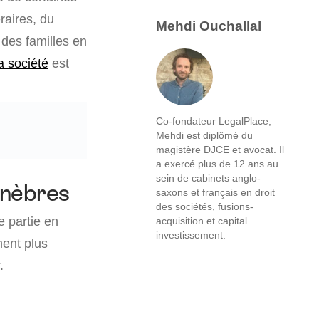
raires, du
Mehdi Ouchallal
 des familles en
a société
est
Co-fondateur LegalPlace,
Mehdi est diplômé du
magistère DJCE et avocat. Il
a exercé plus de 12 ans au
sein de cabinets anglo-
unèbres
saxons et français en droit
des sociétés, fusions-
e partie en
acquisition et capital
investissement.
ment plus
.