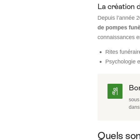
La création 
Depuis l’année 20
de pompes funè
connaissances e
Rites funérair
Psychologie et
Bon
sous 
dans
Quels son