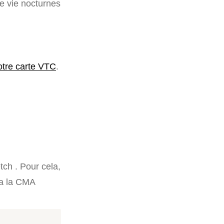
de vie nocturnes
otre carte VTC
.
ch . Pour cela,
ia la CMA