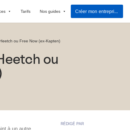
Créer mon entreprise rapidement
ces
Tarifs
Nos guides
 Heetch ou Free Now (ex-Kapten)
Heetch ou
)
RÉDIGÉ PAR
nt à un autre.