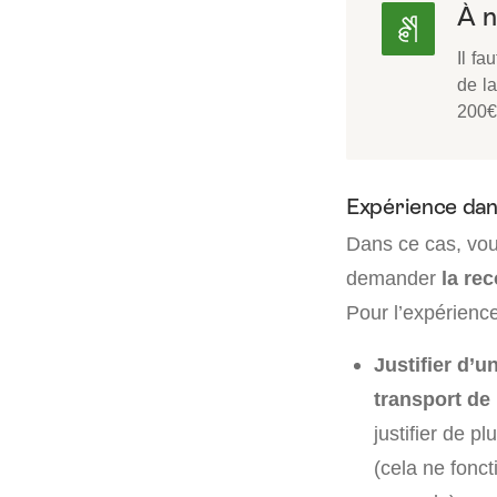
À n
Il fa
de l
200€
Expérience dan
Dans ce cas, vou
demander
la re
Pour l’expérienc
Justifier d’u
transport de
justifier de 
(cela ne fonc