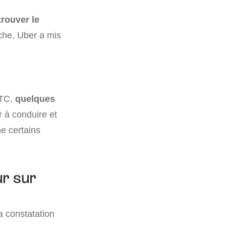
trouver le
che, Uber a mis
VTC,
quelques
 à conduire et
ne certains
r sur
a constatation