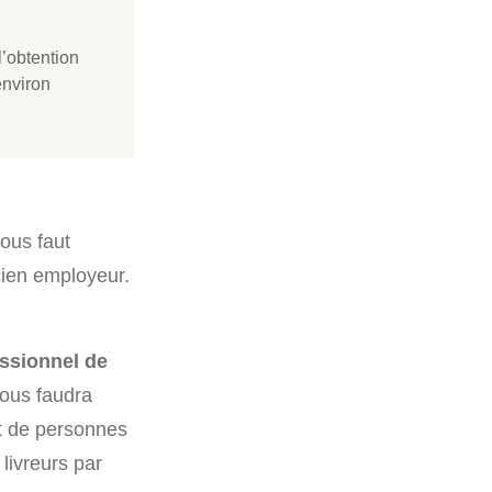
l’obtention
environ
ous faut
ien employeur.
essionnel de
 vous faudra
rt de personnes
livreurs par