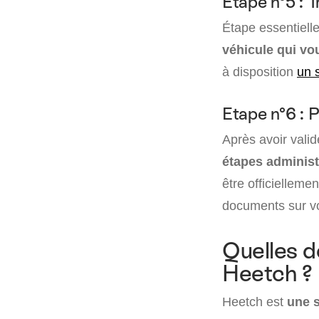
Etape n°5 : T
Étape essentiell
véhicule qui vo
à disposition
un s
Etape n°6 : P
Après avoir vali
étapes administ
être officielleme
documents sur v
Quelles d
Heetch ?
Heetch est
une s