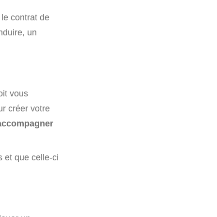
 le contrat de
onduire, un
oit vous
r créer votre
 accompagner
 et que celle-ci