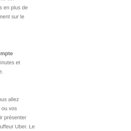
us en plus de
ment sur le
ompte
inutes et
e.
ous allez
l ou vos
ir présenter
uffeur Uber. Le