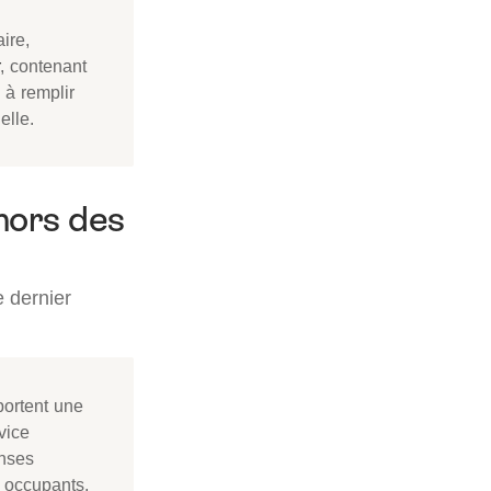
ire,
, contenant
 à remplir
elle.
ehors des
e dernier
portent une
vice
enses
s occupants,