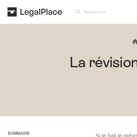
Search Button
Search
for:
La révision
SOMMAIRE
Si le bail le prév