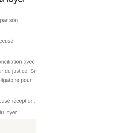
 par son
accusé
onciliation avec
r de justice. Si
bligatoire pour
cusé réception.
du loyer.