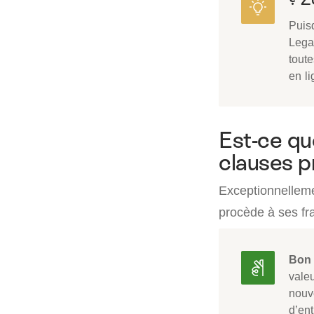
Puisq
Lega
toute
en li
Est-ce qu
clauses p
Exceptionnellemen
procède à ses fra
Bon 
vale
nouv
d’ent