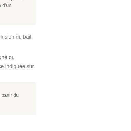
n d’un
lusion du bail,
igné ou
se indiquée sur
 partir du