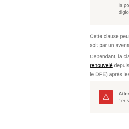
la po
digic
Cette clause peut
soit par un avena
Cependant, la cla
renouvelé
depuis
le DPE) après le
Atte
1er 