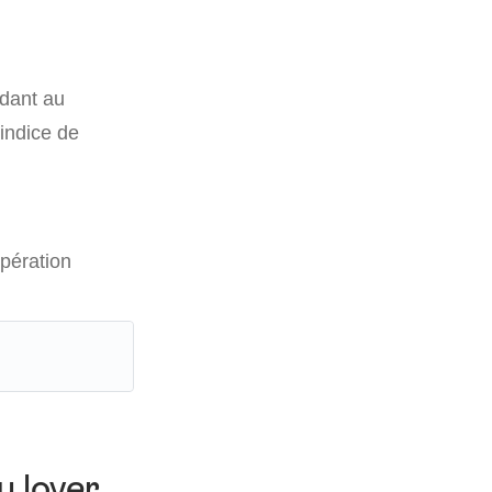
ndant au
 indice de
opération
u loyer