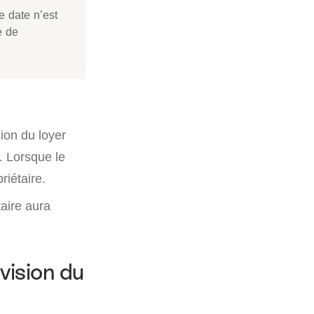
te date n’est
e de
sion du loyer
l. Lorsque le
riétaire.
taire aura
vision du