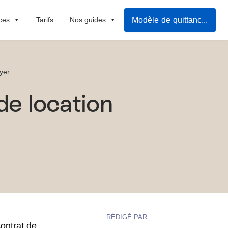
Modèle de quittance de loyer
ces
Tarifs
Nos guides
yer
 de location
RÉDIGÉ PAR
ontrat de