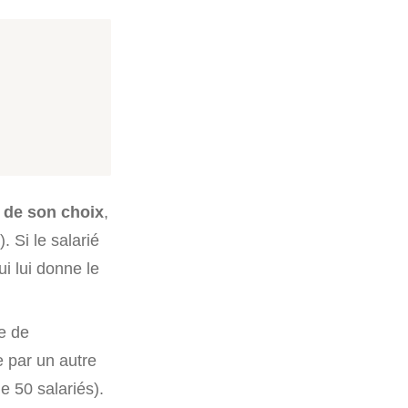
e de son choix
,
 Si le salarié
ui lui donne le
e de
e par un autre
e 50 salariés).