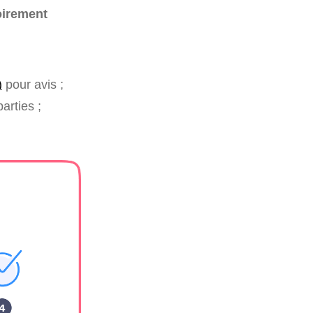
oirement
)
pour avis ;
arties ;