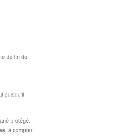
te de fin de
l puisqu’il
arié protégé.
res
, à compter