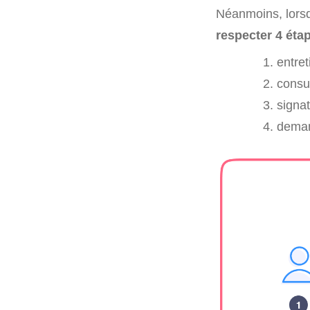
Néanmoins, lorsqu
respecter 4 éta
entret
consul
signat
demand