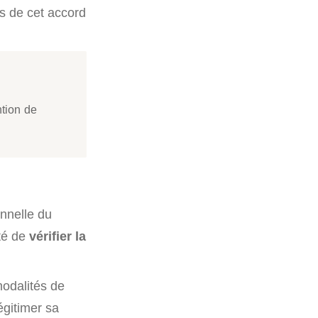
ts de cet accord
ntion de
onnelle du
ité de
vérifier la
modalités de
égitimer sa