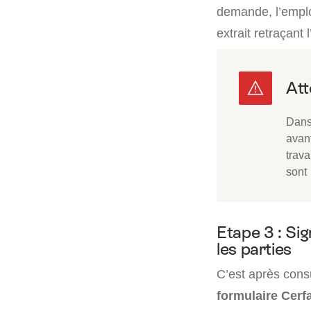
demande, l’emp
extrait retraçant 
Dans 
avant
trava
sont
Etape 3 : Si
les parties
C’est après cons
formulaire Cerf