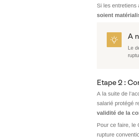
Si les entretien
soient matérial
A n
Le dé
ruptu
Etape 2 : Co
A la suite de l’a
salarié protégé 
validité de la c
Pour ce faire, le
rupture conventi