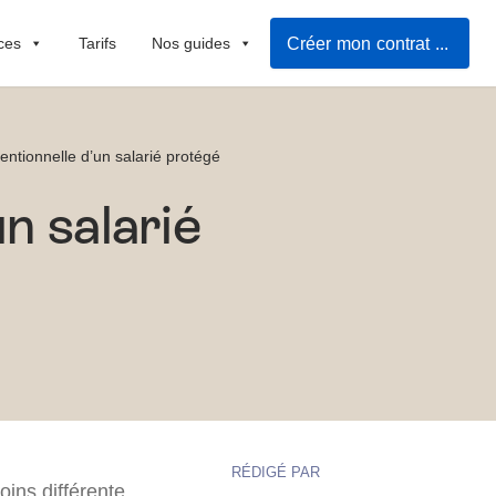
Créer mon contrat de travail
ces
Tarifs
Nos guides
entionnelle d’un salarié protégé
n salarié
RÉDIGÉ PAR
oins différente