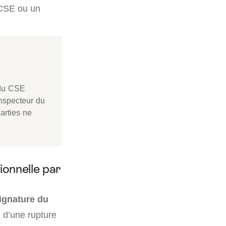
 CSE ou un
s du CSE
inspecteur du
parties ne
ionnelle par
signature du
 d’une rupture