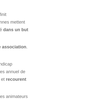
init
onnes mettent
é
dans un but
e association
.
andicap
ires annuel de
 et
recourent
des animateurs