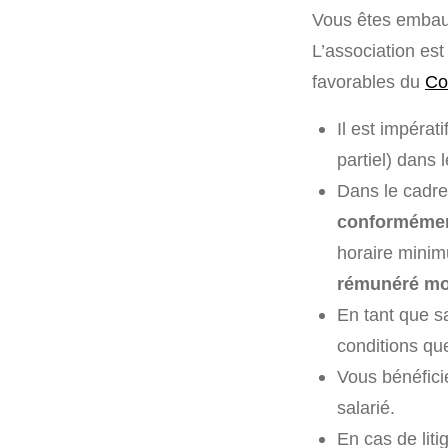
Vous êtes embauc
L’association es
favorables du
Co
Il est impérat
partiel) dans 
Dans le cadre 
conformément
horaire minim
rémunéré moi
En tant que s
conditions que
Vous bénéfici
salarié.
En cas de lit