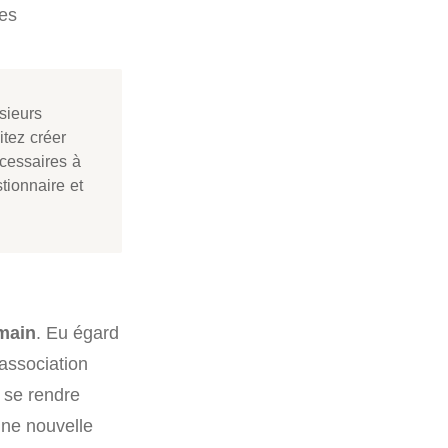
des
sieurs
itez créer
écessaires à
stionnaire et
umain
. Eu égard
 association
 se rendre
 une nouvelle