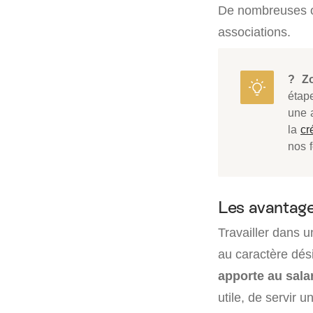
De nombreuses of
associations.
? Z
étap
une 
la
cr
nos f
Les avantages
Travailler dans 
au caractère dési
apporte au sala
utile, de servir 