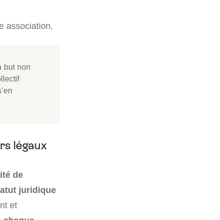
 association.
à but non
lectif
s’en
urs légaux
ité de
atut juridique
nt et