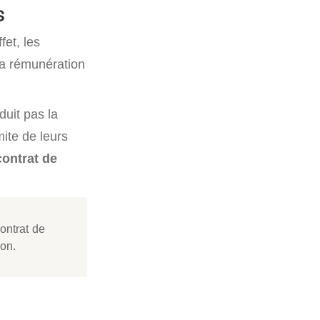
s
fet, les
la rémunération
uit pas la
mite de leurs
contrat de
ontrat de
ion.