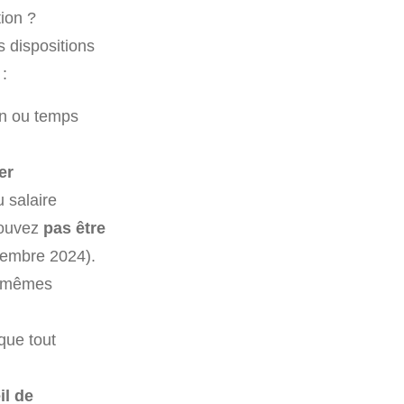
ion ?
s dispositions
:
n ou temps
er
u salaire
pouvez
pas être
vembre 2024).
es mêmes
que tout
il de