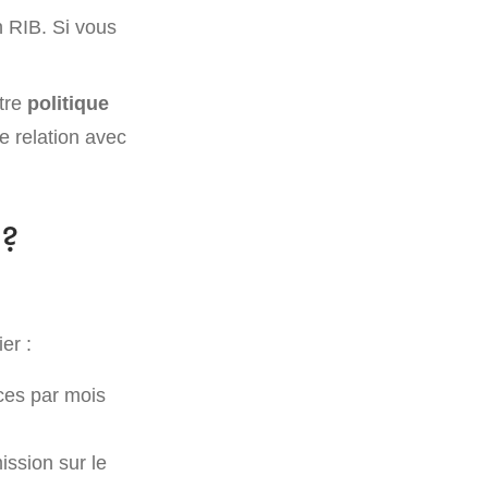
n RIB. Si vous
otre
politique
e relation avec
 ?
er :
nces par mois
ssion sur le