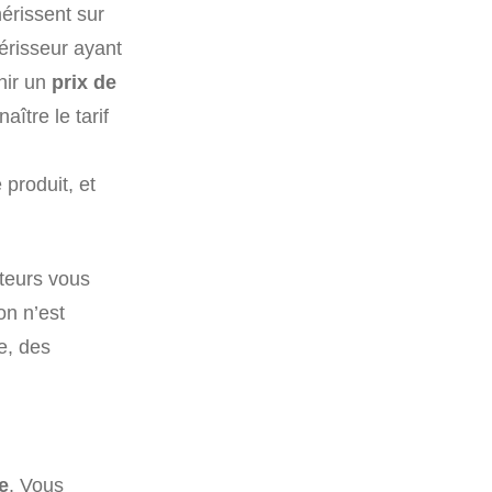
hérissent sur
hérisseur ayant
inir un
prix de
aître le tarif
 produit, et
eteurs vous
on n’est
e, des
e
. Vous