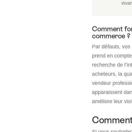
vivan
Comment fonc
commerce ?
Par défauts, vo
prend en compte p
recherche de l’int
acheteurs, la qua
vendeur profess
apparaissent dans
améliore leur visib
Comment 
Si vous souhaitez