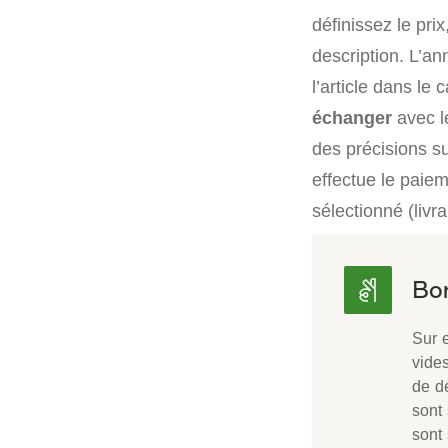
définissez le pri
description. L’an
l’article dans le
échanger
avec le
des précisions su
effectue le paiem
sélectionné (livr
Sur 
vide
de d
sont 
sont