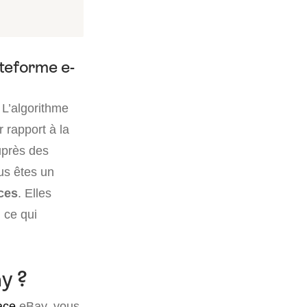
ateforme e-
. L’algorithme
 rapport à la
auprès des
ous êtes un
ces
. Elles
 ce qui
y ?
ace
eBay, vous