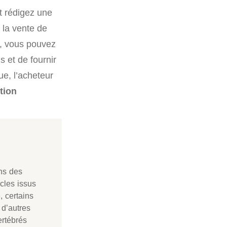
et rédigez une
 la vente de
e, vous pouvez
s et de fournir
ue, l’acheteur
tion
ns des
icles issus
, certains
 d’autres
ertébrés