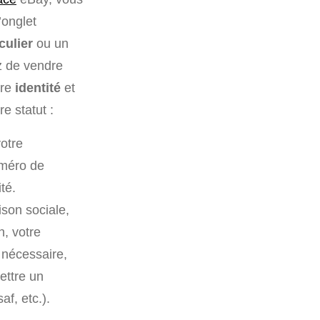
’onglet
culier
ou un
z de vendre
tre
identité
et
e statut :
otre
uméro de
té.
ison sociale,
n, votre
i nécessaire,
ettre un
af, etc.).