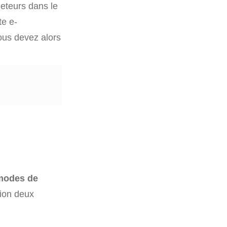
eteurs dans le
te e-
ous devez alors
 modes de
tion deux