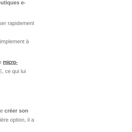
outiques e-
iser rapidement
 simplement à
le
micro-
 ce qui lui
de
créer son
ière option, il a