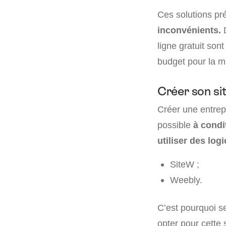
Ces solutions pr
inconvénients.
D
ligne gratuit sont
budget pour la 
Créer son sit
Créer une entrepr
possible
à condi
utiliser des log
SiteW ;
Weebly.
C’est pourquoi s
opter pour cette 