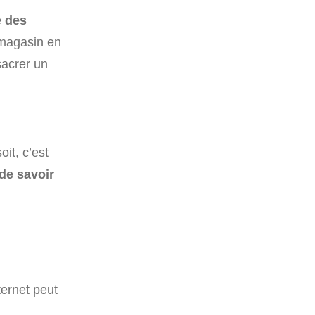
e des
 magasin en
nsacrer un
it, c’est
de savoir
ternet peut