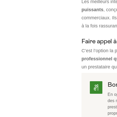
Les meilleurs in
puissants
, conç
commerciaux. Ils
à la fois rassura
Faire appel à
C’est l’option la
professionnel q
un prestataire qu
Bon
En op
des m
prest
propr