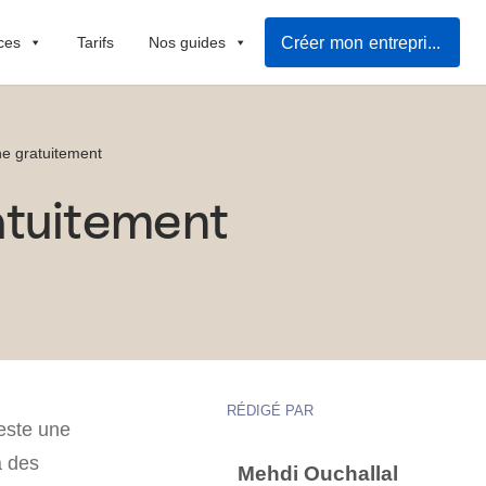
Créer mon entreprise rapidement
ces
Tarifs
Nos guides
ne gratuitement
atuitement
RÉDIGÉ PAR
este une
à des
Mehdi Ouchallal