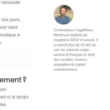
l nécessite
 nos jours.
ancer dans
Co-fondateur LegalPlace,
 boutique e-
Mehdi est diplômé du
magistère DJCE et avocat. Il
s.
a exercé plus de 12 ans au
sein de cabinets anglo-
saxons et français en droit
des sociétés, fusions-
acquisition et capital
investissement.
tement ?
uto-
ont ni le temps
 des