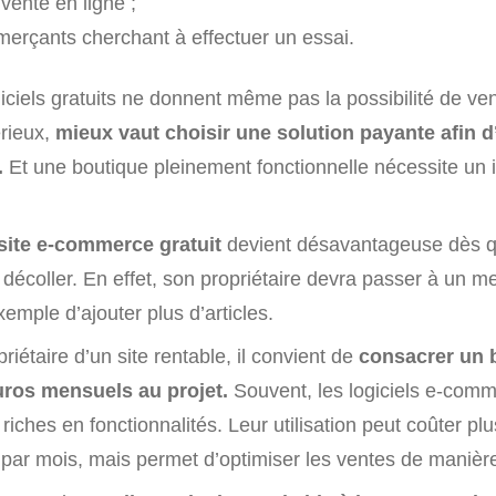
vente en ligne ;
erçants cherchant à effectuer un essai.
ciels gratuits ne donnent même pas la possibilité de ven
érieux,
mieux vaut choisir une solution payante afin d
.
Et une boutique pleinement fonctionnelle nécessite un
site e-commerce gratuit
devient désavantageuse dès q
coller. En effet, son propriétaire devra passer à un mei
emple d’ajouter plus d’articles.
riétaire d’un site rentable, il convient de
consacrer un 
uros mensuels au projet.
Souvent, les logiciels e-com
iches en fonctionnalités. Leur utilisation peut coûter pl
 par mois, mais permet d’optimiser les ventes de manièr