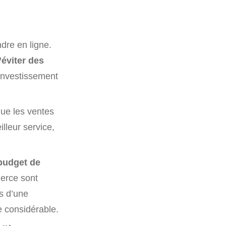
dre en ligne.
’éviter des
 investissement
ue les ventes
lleur service,
budget de
merce sont
us d’une
e considérable.