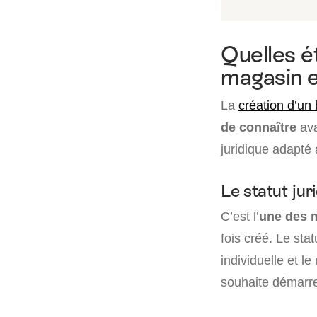
Quelles é
magasin e
La
création d’un
de connaître
av
juridique adapté
Le statut jur
C’est l’
une des m
fois créé. Le stat
individuelle et l
souhaite démarrer