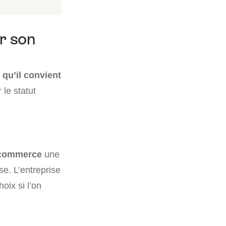
r son
qu’il convient
 le statut
e-commerce
une
ise. L’entreprise
oix si l’on