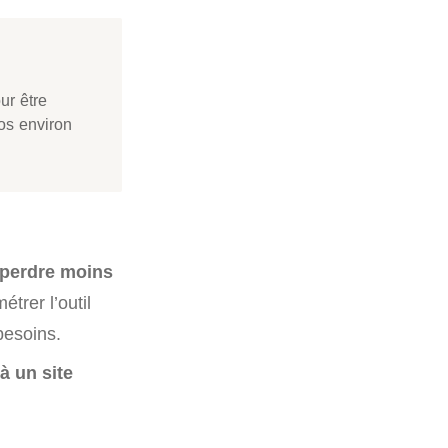
ur être
os environ
t perdre moins
trer l’outil
besoins.
à un site