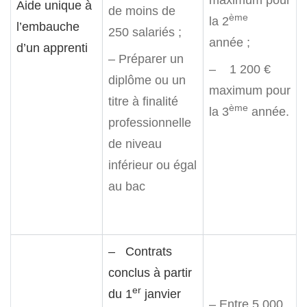
Aide unique à
de moins de
ème
la 2
l’embauche
250 salariés ;
année ;
d’un apprenti
– Préparer un
– 1 200 €
diplôme ou un
maximum pour
titre à finalité
ème
la 3
année.
professionnelle
de niveau
inférieur ou égal
au bac
– Contrats
conclus à partir
er
du 1
janvier
– Entre 5 000