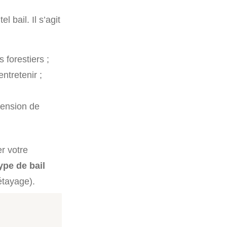
l bail. Il s’agit
forestiers ;
ntretenir ;
pension de
r votre
ype de bail
étayage).