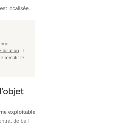
est localisée.
ernet.
 location
. Il
de remplir le
’objet
me exploitable
ntrat de bail