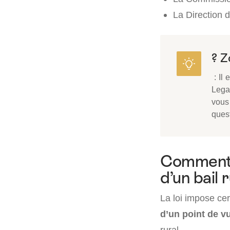
La Direction d
? 
: Il 
Lega
vous 
quest
Comment s
d’un bail r
La loi impose cer
d’un point de v
rural.