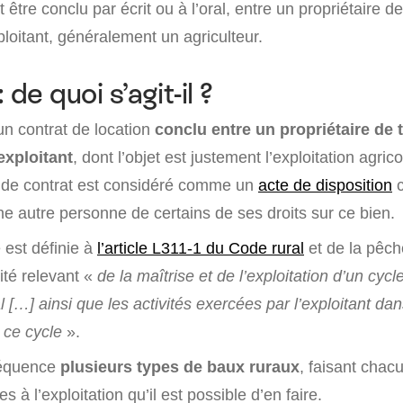
 être conclu par écrit ou à l’oral, entre un propriétaire de
ploitant, généralement un agriculteur.
: de quoi s’agit-il ?
 un contrat de location
conclu entre un propriétaire de 
exploitant
, dont l’objet est justement l’exploitation agric
e de contrat est considéré comme un
acte de disposition
c
e autre personne de certains de ses droits sur ce bien.
e est définie à
l’article L311-1 du Code rural
et de la pêch
té relevant «
de la maîtrise et de l’exploitation d’un cycl
 […] ainsi que les activités exercées par l’exploitant dan
 ce cycle
».
séquence
plusieurs types de baux ruraux
, faisant chac
es à l’exploitation qu’il est possible d’en faire.