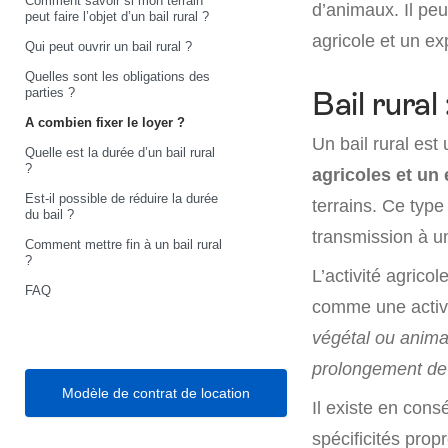
Comment savoir si mon terrain
d’animaux. Il peut
peut faire l’objet d’un bail rural ?
agricole et un ex
Qui peut ouvrir un bail rural ?
Quelles sont les obligations des
parties ?
Bail rural 
A combien fixer le loyer ?
Un bail rural est
Quelle est la durée d’un bail rural
?
agricoles et un 
Est-il possible de réduire la durée
terrains. Ce typ
du bail ?
transmission à un
Comment mettre fin à un bail rural
?
L’activité agricol
FAQ
comme une activi
végétal ou animal
prolongement de
Modèle de contrat de location
Il existe en con
spécificités propr