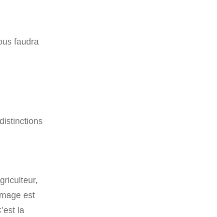
vous faudra
distinctions
griculteur,
rmage est
C’est la