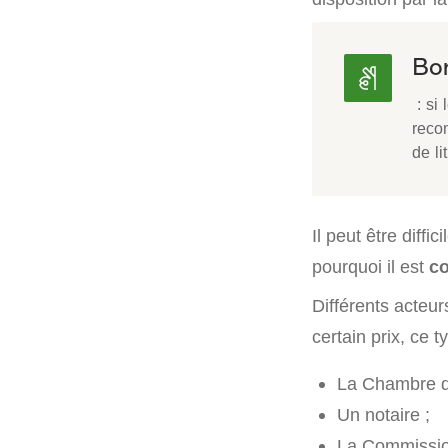
Bon
: si 
recom
de li
Il peut être diff
pourquoi il est
co
Différents acteu
certain prix, ce 
La Chambre d’
Un notaire ;
La Commission