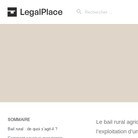
Search Button
Search
for:
SOMMAIRE
Le bail rural agr
Bail rural : de quoi s’agit-il ?
l’exploitation d’u