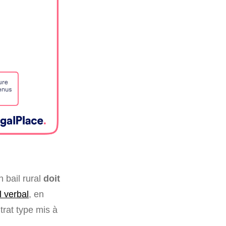
 bail rural
doit
l verbal
, en
trat type mis à