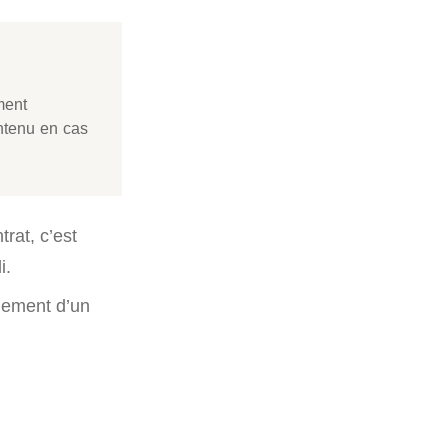
ment
ontenu en cas
trat, c’est
i.
aiement d’un