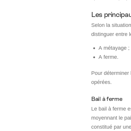
Les principa
Selon la situation
distinguer entre le
A métayage ;
A ferme.
Pour déterminer l
opérées.
Bail à ferme
Le bail à ferme es
moyennant le pai
constitué par un