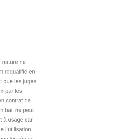
 nature ne
t requalifié en
it que les juges
» par les
 en contrat de
un bail ne peut
êt à usage car
l’utilisation
donc les règles