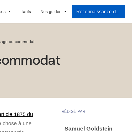
Reconnaissance de dette à remplir
ces
Tarifs
Nos guides
 usage ou commodat
u commodat
RÉDIGÉ PAR
article 1875 du
une chose à une
Samuel Goldstein