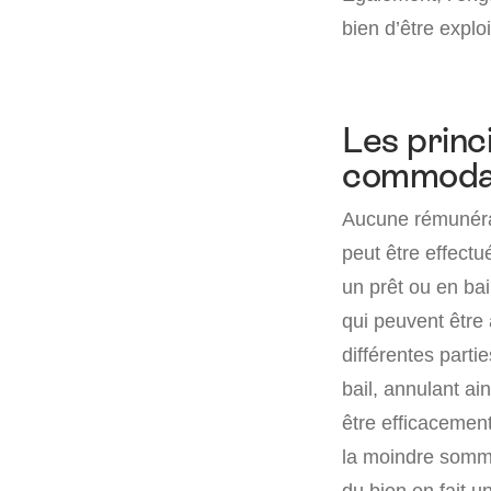
bien d’être explo
Les princ
commoda
Aucune rémunérat
peut être effectu
un prêt ou en bai
qui peuvent êtr
différentes partie
bail, annulant ai
être efficacement
la moindre somme 
du bien en fait u