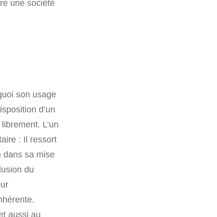
tre une société
rquoi son usage
disposition d’un
 librement. L’un
re : Il ressort
on dans sa mise
lusion du
our
nhérente.
et aussi au