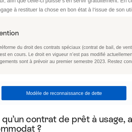
ur, afin que celle-ci puisse s’en servir gratuitement. En c
gage à restituer la chose en bon état à l’issue de son util
éforme du droit des contrats spéciaux (contrat de bail, de vent
 est en cours. Le droit en vigueur n’est pas modifié actuelleme
gements sont à prévoir au premier semestre 2023. Restez con
Modèle de reconnaissance de dette
 qu’un contrat de prêt à usage, 
ommodat ?