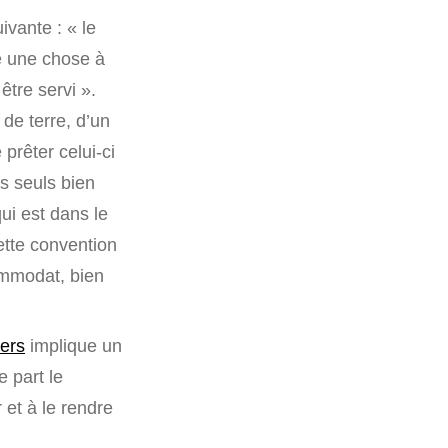
ivante : « le
re une chose à
être servi ».
 de terre, d’un
prêter celui-ci
s seuls bien
ui est dans le
ette convention
ommodat, bien
iers
implique un
e part le
 et à le rendre