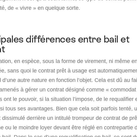
ité, de « vivre » en quelque sorte.
ipales différences entre bail et
t
ion, en espèce, sous la forme de virement, ni même en
ée, sans quoi le contrat prêt à usage est automatiquemen
l d’une autre nature en fonction l’objet. Cela est dû au fa
e amenés à gérer un contrat désigné comme « commodat 
s ont le pouvoir, si la situation l’impose, de le requalifier
nsi tous ses avantages. Bien que cela soit parfois tenté, 
 dissimulé derrière un intitulé trompeur de contrat de pr
ou le moindre loyer devant être réglé en contrepartie de 
n bail. Dans le cas d’une requalification en bail, ce sont 