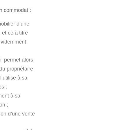
’un commodat :
obilier d’une
et ce à titre
t évidemment
il permet alors
du propriétaire
l’utilise à sa
es ;
ment à sa
on ;
tion d’une vente