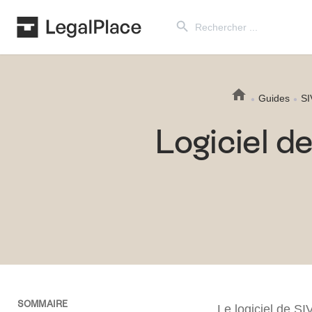
Search Button
Search
for:
Guides
SI
Logiciel d
SOMMAIRE
Le logiciel de SI