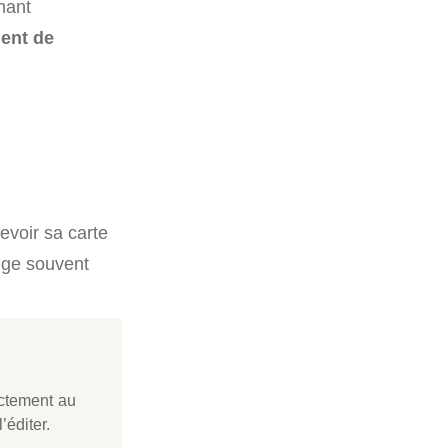
nant
ment de
evoir sa carte
xige souvent
ectement au
’éditer.