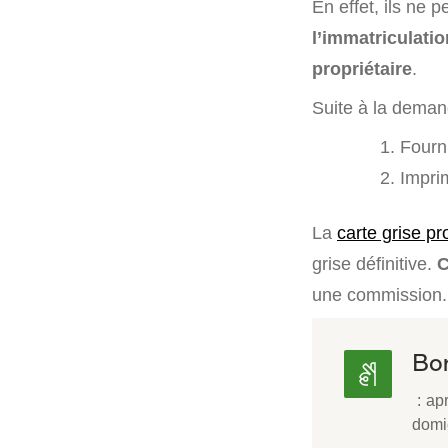
En effet, ils ne 
l’immatriculati
propriétaire
.
Suite à la demand
Fourn
Imprim
La
carte grise pr
grise définitive.
C
une commission.
Bon
: apr
domic