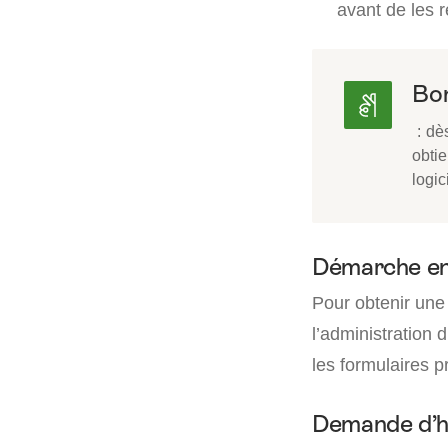
avant de les r
Bon
: dès
obtie
logic
Démarche en
Pour obtenir une 
l’administration 
les formulaires p
Demande d’hab