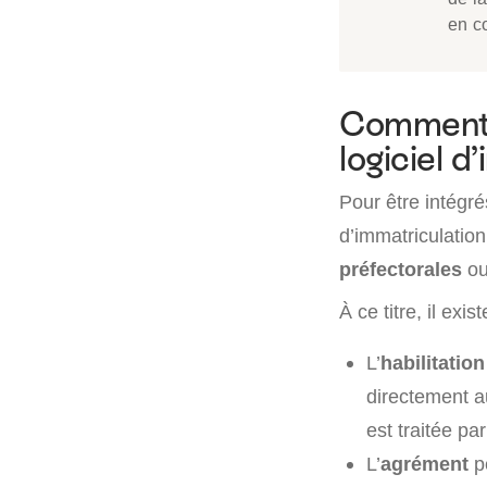
en c
Comment ob
logiciel d
Pour être intégrés
d’immatriculatio
préfectorales
ou
À ce titre, il exi
L’
habilitation
directement a
est traitée par
L’
agrément
pe