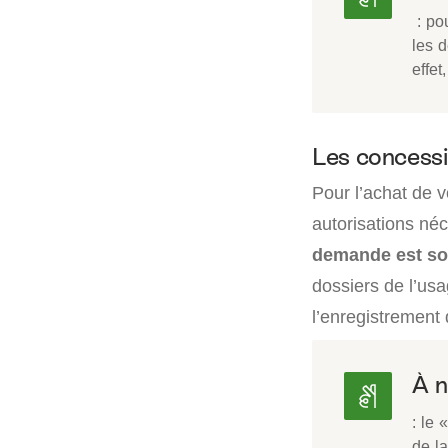
: pou
les 
effet
Les concessi
Pour l’achat de 
autorisations néc
demande est so
dossiers de l’us
l’enregistrement 
À n
: le 
de l