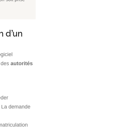
n d’un
giciel
s des
autorités
éder
e. La demande
matriculation