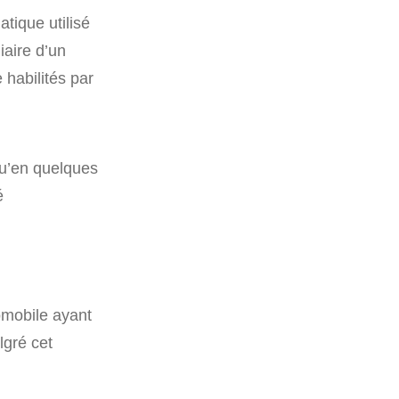
tique utilisé
iaire d’un
 habilités par
u’en quelques
é
tomobile ayant
lgré cet