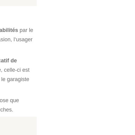
bilités
par le
asion, l’usager
catif de
 celle-ci est
 le garagiste
pose que
rches.