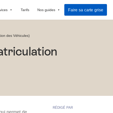
Faire sa carte grise
vices
Tarifs
Nos guides
tion des Véhicules)
triculation
RÉDIGÉ PAR
 qui permet de