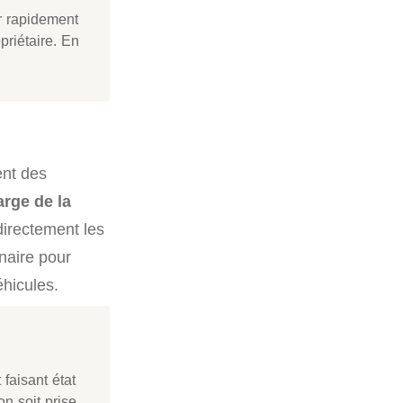
er rapidement
riétaire. En
ent des
arge de la
 directement les
naire pour
éhicules.
faisant état
n soit prise