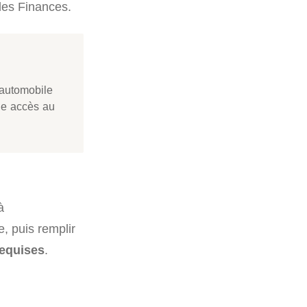
 des Finances.
 automobile
nne accès au
à
e, puis remplir
requises
.