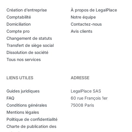
avons mis au point notre logiciel comptable pour
vous faire gagner du temps. Conçu pour être
Création d’entreprise
À propos de LegalPlace
utilisable par des personnes qui ne connaissent
Comptabilité
Notre équipe
rien à la comptabilité, il vous permettra d’avoir
Domiciliation
Contactez-nous
une compta impeccable sans aucune saisie
Compte pro
Avis clients
manuelle.
Changement de statuts
Transfert de siège social
Dissolution de société
Tous nos services
LIENS UTILES
ADRESSE
Guides juridiques
LegalPlace SAS
FAQ
60 rue François 1er
Conditions générales
75008 Paris
Mentions légales
Politique de confidentialité
Charte de publication des