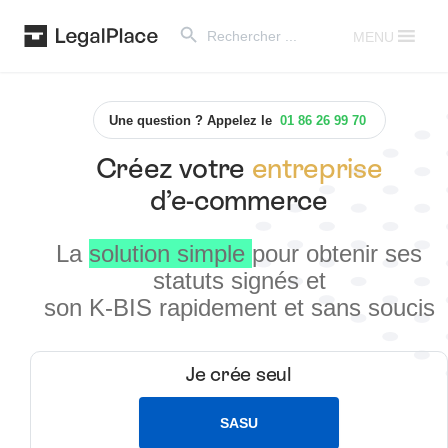
Search Button
Search
for:
MENU
Une question ? Appelez le
01 86 26 99 70
Créez votre
entreprise
d’e-commerce
La
solution simple
pour obtenir ses
statuts signés et
son K-BIS rapidement et sans soucis
Je crée seul
SASU